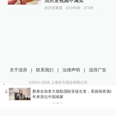
清所发视频不属实
澎湃质量观
23小时前
273
评
关于澎湃
|
联系我们
|
法律声明
|
澎湃广告
©2014~
2026
上海东方报业有限公司
沪ICP证：沪B2-20170116 | 沪ICP备14003370号
江上
蔡皋在加拿大领取国际安徒生奖，系插画奖项60
互联网新闻信息服务许可证：31120170006
年来首位中国画家
沪公网安备 31010602000299号