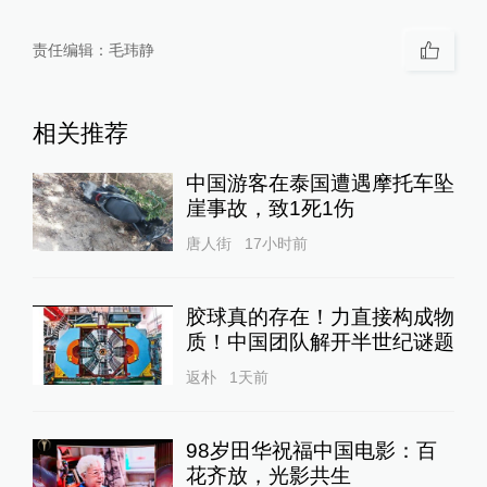
责任编辑：
毛玮静
相关推荐
中国游客在泰国遭遇摩托车坠
崖事故，致1死1伤
唐人街
17小时前
胶球真的存在！力直接构成物
质！中国团队解开半世纪谜题
返朴
1天前
98岁田华祝福中国电影：百
花齐放，光影共生