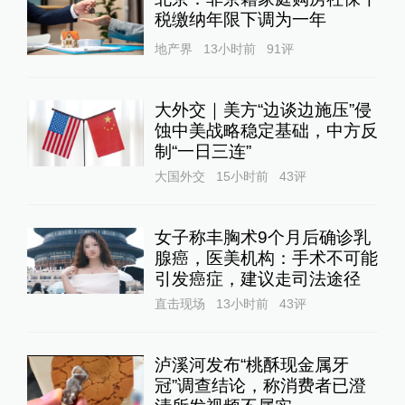
税缴纳年限下调为一年
地产界
13小时前
91
评
大外交｜美方“边谈边施压”侵
蚀中美战略稳定基础，中方反
制“一日三连”
大国外交
15小时前
43
评
女子称丰胸术9个月后确诊乳
腺癌，医美机构：手术不可能
引发癌症，建议走司法途径
直击现场
13小时前
43
评
泸溪河发布“桃酥现金属牙
冠”调查结论，称消费者已澄