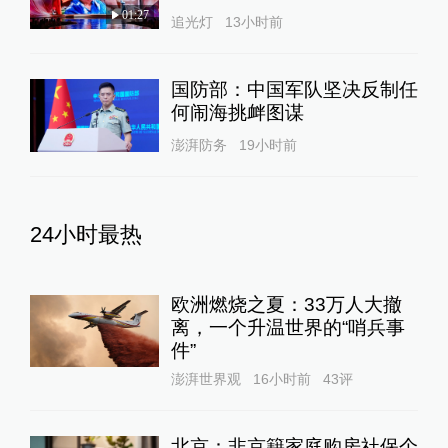
01:27
追光灯
13小时前
国防部：中国军队坚决反制任
何闹海挑衅图谋
澎湃防务
19小时前
24小时最热
欧洲燃烧之夏：33万人大撤
离，一个升温世界的“哨兵事
件”
澎湃世界观
16小时前
43
评
北京：非京籍家庭购房社保个