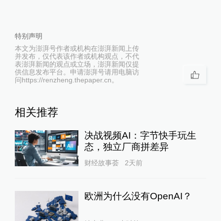
特别声明
本文为澎湃号作者或机构在澎湃新闻上传
并发布，仅代表该作者或机构观点，不代
表澎湃新闻的观点或立场，澎湃新闻仅提
供信息发布平台。申请澎湃号请用电脑访
问https://renzheng.thepaper.cn。
相关推荐
决战视频AI：字节快手玩生
态，独立厂商拼差异
财经故事荟
2天前
欧洲为什么没有OpenAI？