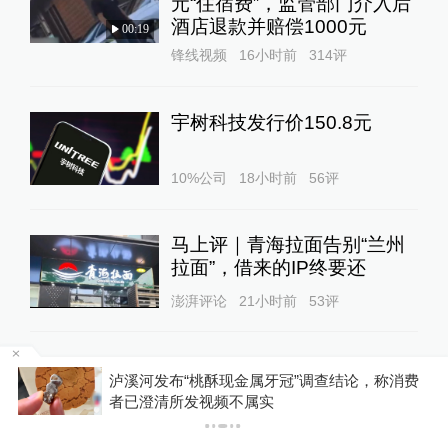
元“住宿费”，监管部门介入后
酒店退款并赔偿1000元
00:19
锋线视频
16小时前
314
评
宇树科技发行价150.8元
10%公司
18小时前
56
评
马上评｜青海拉面告别“兰州
拉面”，借来的IP终要还
澎湃评论
21小时前
53
评
“兰州拉面”多地改名“青海拉
博流
泸溪河发布“桃酥现金属牙冠”调查结论，称消费
面”？青海省拉面产业行业协
者已澄清所发视频不属实
会：青海人开的店自愿报名，
01:16
不用交钱