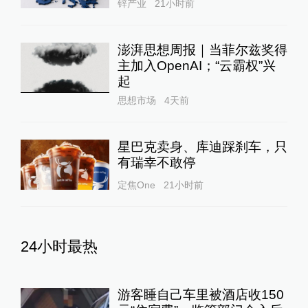
锌产业
21小时前
澎湃思想周报｜当菲尔兹奖得
主加入OpenAI；“云霸权”兴
起
思想市场
4天前
星巴克卖身、库迪踩刹车，只
有瑞幸不敢停
定焦One
21小时前
24小时最热
游客睡自己车里被酒店收150