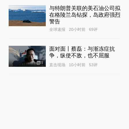
与特朗普关联的美石油公司拟
在格陵兰岛钻探，岛政府强烈
警告
全球速报
20小时前
69
评
面对面丨蔡磊：与渐冻症抗
争，纵使不敌，也不屈服
1
直击现场
10小时前
53
评