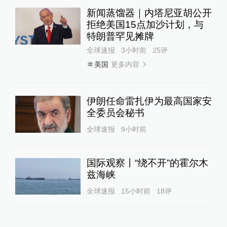
新闻蒸馏器｜内塔尼亚胡公开
拒绝美国15点加沙计划，与
特朗普罕见摊牌
全球速报
3小时前
25
评
更多内容
美国
伊朗任命雷扎伊为最高国家安
全委员会秘书
全球速报
9小时前
国际观察丨“绕不开”的霍尔木
兹海峡
全球速报
15小时前
18
评