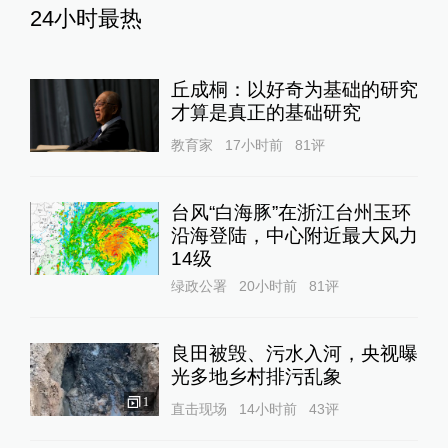
24小时最热
丘成桐：以好奇为基础的研究
才算是真正的基础研究
教育家
17小时前
81
评
台风“白海豚”在浙江台州玉环
沿海登陆，中心附近最大风力
14级
绿政公署
20小时前
81
评
良田被毁、污水入河，央视曝
光多地乡村排污乱象
1
直击现场
14小时前
43
评