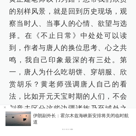
的别样风景，就是回到历史现场，观
察当时人、当事人的心情、欲望与选
择。在《不止日常》中处处可以读
到，作者与唐人的换位思考、心之共
鸣，我自己印象最深的有三处。第
一，唐人为什么吃胡饼、穿胡服、欣
赏胡乐？黄老师强调唐人自己的看
法，比如开元天宝时期的人们，不会
刻意去区分这些边疆诸族乃至域外之
临时航
你有权知道更多
物，在各民族交融互鉴的过程中，于
下载AP
下载澎湃新闻客户端
唐代开放包容、和平友爱的怀抱里，