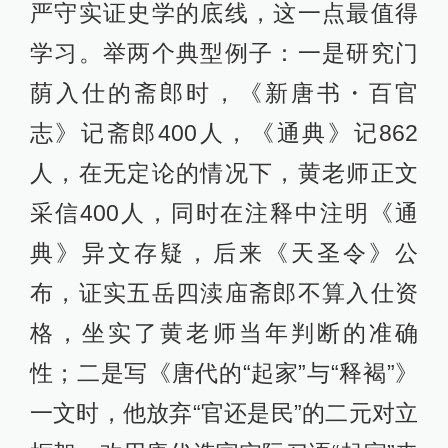
严守实证史学的底线，这一点最值得
学习。举两个典型例子：一是研究门
荫入仕的斋郎时，《新唐书・百官
志》记斋郎400人，《通典》记862
人，在无定论的情况下，黄老师正文
采信400人，同时在注释中注明《通
典》异文存疑，后来《天圣令》公
布，证实五岳四渎庙斋郎不算入仕资
格，坐实了黄老师当年判断的准确
性；二是写《唐代的“起家”与“释褐”》
一文时，他放弃“官还是民”的二元对立