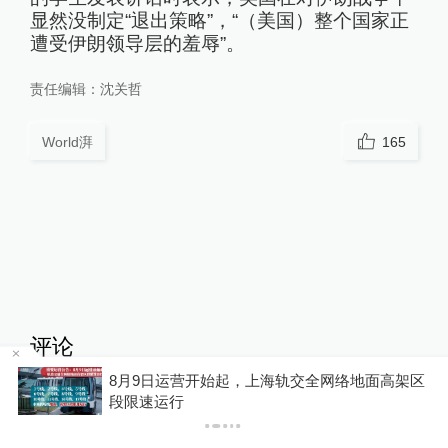
显然没制定“退出策略”，“（美国）整个国家正
遭受伊朗领导层的羞辱”。
责任编辑：
沈关哲
World湃
165
评论
8月9日运营开始起，上海轨交全网络地面高架区
P
段限速运行
澎湃网友aYBZnm
拱火