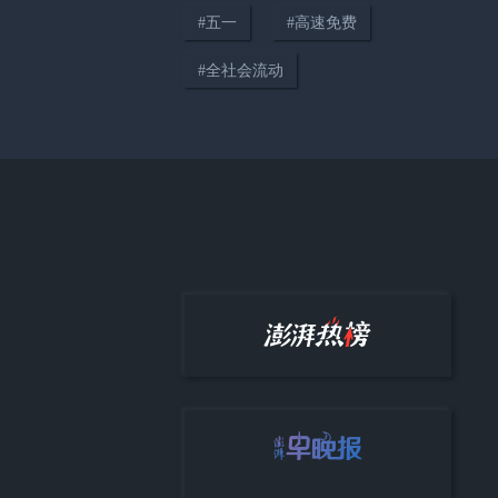
#
五一
#
高速免费
02:43
#
全社会流动
历史上的今天｜1875年8月4日，
丹麦作家安徒生逝世