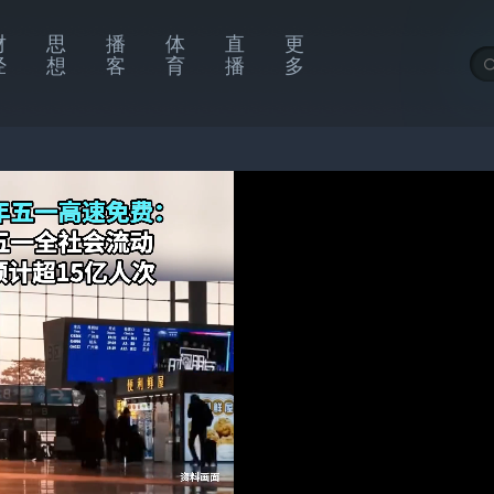
财
思
播
体
直
更
经
想
客
育
播
多