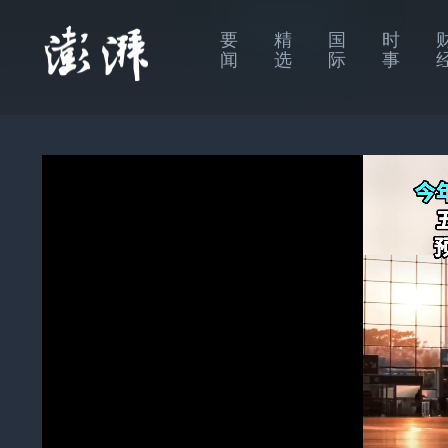
要
精
国
时
闻
选
际
事