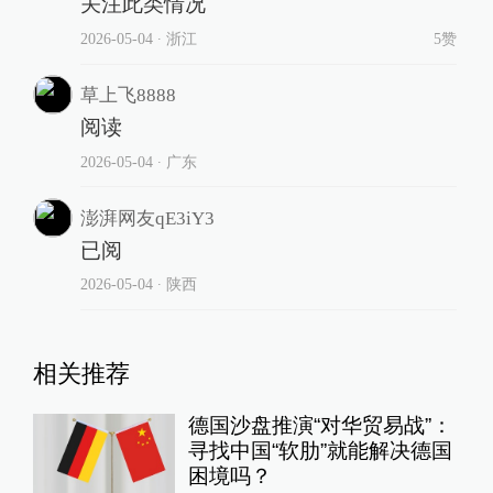
关注此类情况
2026-05-04
∙ 浙江
5赞
草上飞8888
阅读
2026-05-04
∙ 广东
澎湃网友qE3iY3
已阅
2026-05-04
∙ 陕西
相关推荐
德国沙盘推演“对华贸易战”：
寻找中国“软肋”就能解决德国
困境吗？