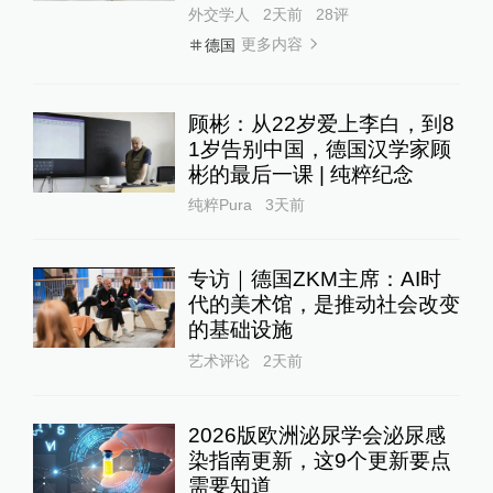
外交学人
2天前
28
评
更多内容
德国
顾彬：从22岁爱上李白，到8
1岁告别中国，德国汉学家顾
彬的最后一课 | 纯粹纪念
纯粹Pura
3天前
专访｜德国ZKM主席：AI时
代的美术馆，是推动社会改变
的基础设施
艺术评论
2天前
2026版欧洲泌尿学会泌尿感
染指南更新，这9个更新要点
需要知道