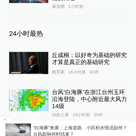
康迅网
1小时前
24小时最热
丘成桐：以好奇为基础的研究
才算是真正的基础研究
教育家
16小时前
65
评
台风“白海豚”在浙江台州玉环
沿海登陆，中心附近最大风力
14级
绿政公署
19小时前
59
评
“白海豚”来袭：上海道路、小区积水情况如何？
P
台风影响何时结束？
良田被毁、污水入河，央视曝