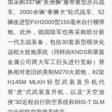
加采购337辆“美洲狮”履带重型步兵战
车、2000余辆“拳狮犬”轮式战车、52
辆改进型PzH2000型155毫米自行榴弹
炮。此外，德国陆军也将采购部分新
一代主战装备，包括30套新型模块化
远程火箭炮系统（同样由KNDS和莱茵
金属公司两大军工巨头进行竞标）替
换相对老旧的美制M270火箭炮，82架
H145M MLKH轻型武装直升机代
替“虎”式武装直升机，以及“天空游
侠”30近程自行防空系统和IRIS-T SLM