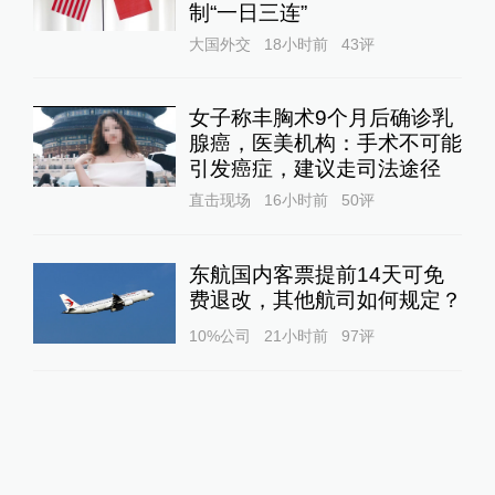
制“一日三连”
大国外交
18小时前
43
评
女子称丰胸术9个月后确诊乳
腺癌，医美机构：手术不可能
引发癌症，建议走司法途径
直击现场
16小时前
50
评
东航国内客票提前14天可免
费退改，其他航司如何规定？
10%公司
21小时前
97
评