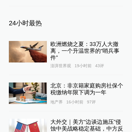
24小时最热
欧洲燃烧之夏：33万人大撤
离，一个升温世界的“哨兵事
件”
澎湃世界观
19小时前
43
评
北京：非京籍家庭购房社保个
税缴纳年限下调为一年
地产界
16小时前
97
评
大外交｜美方“边谈边施压”侵
蚀中美战略稳定基础，中方反