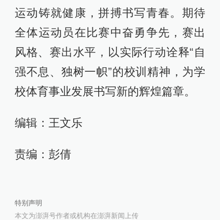
运动铸就健康，拼搏书写青春。期待
全体运动员在比赛中奋勇争先，赛出
风格、赛出水平，以实际行动诠释“自
强不息、独树一帜”的校训精神，为学
校体育事业发展书写新的辉煌篇章。
编辑：王文乐
责编：彭倩
特别声明
本文为澎湃号作者或机构在澎湃新闻上传