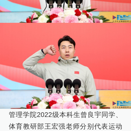
管理学院2022级本科生曾良宇同学、
体育教研部王宏强老师分别代表运动