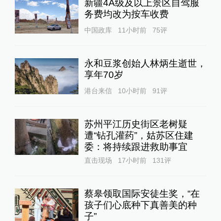
新疆4A级及以上景区自驾服
务费均改为按车收费
中国政库
11小时前
75
评
永和豆浆创始人林炳生逝世，
享年70岁
港台来信
10小时前
91
评
苏州平江历史街区老树疑
遭“钻孔灌药”，姑苏区住建
委：将持续跟进救助事宜
直击现场
17小时前
131
评
蔡皋领取国际安徒生奖，“在
孩子们心底种下真善美的种
子”