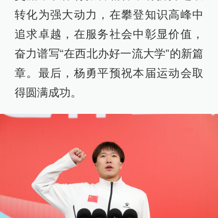
转化为强大动力，在攀登知识高峰中
追求卓越，在服务社会中彰显价值，
奋力谱写“在西北办好一流大学”的新篇
章。最后，杨勇平预祝本届运动会取
得圆满成功。