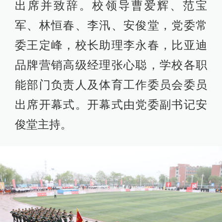
出席并致辞。校领导曹爱辉、范宝
军、林恒春、李汛、安俊堂，党委常
委王定峰，校长助理李永春，比亚迪
品牌营销高级经理张心聪，学校各职
能部门负责人及体育工作委员会委员
出席开幕式。开幕式由党委副书记安
俊堂主持。