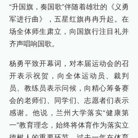
“升国旗，奏国歌”伴随着雄壮的《义勇
军进行曲》，五星红旗冉冉升起。在
场全体师生肃立，向国旗行注目礼并
齐声唱响国歌。
杨勇平致开幕词，对本届运动会的召
开表示祝贺，向全体运动员、裁判
员、教练员表示问候，向精心筹备赛
会的老师们、同学们、志愿者们表示
感谢。他说，兰州大学落实“健康第
一”教育理念，始终将体育作为落实立
德树人的重要环节，过去一年在体育