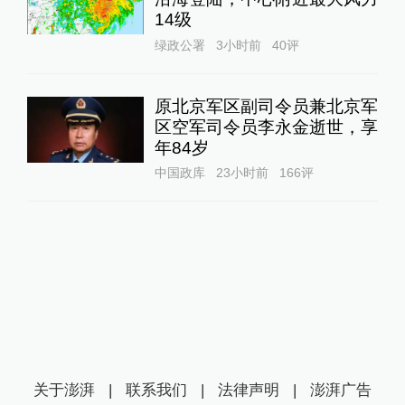
14级
绿政公署
3小时前
40
评
原北京军区副司令员兼北京军
区空军司令员李永金逝世，享
年84岁
中国政库
23小时前
166
评
关于澎湃
|
联系我们
|
法律声明
|
澎湃广告