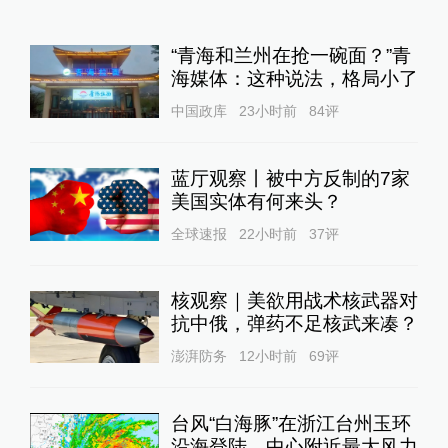
“青海和兰州在抢一碗面？”青
海媒体：这种说法，格局小了
中国政库
23小时前
84
评
蓝厅观察丨被中方反制的7家
美国实体有何来头？
全球速报
22小时前
37
评
核观察｜美欲用战术核武器对
抗中俄，弹药不足核武来凑？
澎湃防务
12小时前
69
评
台风“白海豚”在浙江台州玉环
沿海登陆，中心附近最大风力