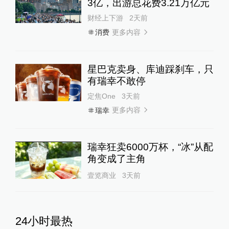
3亿，出游总花费3.21万亿元
财经上下游
2天前
更多内容
消费
星巴克卖身、库迪踩刹车，只
有瑞幸不敢停
定焦One
3天前
更多内容
瑞幸
瑞幸狂卖6000万杯，“冰”从配
角变成了主角
壹览商业
3天前
24小时最热