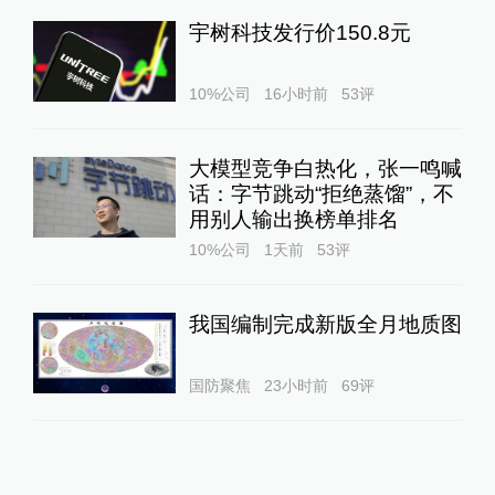
宇树科技发行价150.8元
10%公司
16小时前
53
评
大模型竞争白热化，张一鸣喊
话：字节跳动“拒绝蒸馏”，不
用别人输出换榜单排名
10%公司
1天前
53
评
我国编制完成新版全月地质图
国防聚焦
23小时前
69
评