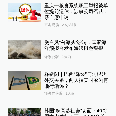
重庆一粮食系统职工举报被单
位提前退休，涉事公司否认：
系自愿申请
直击现场
23小时前
受台风“白海豚”影响，国家海
洋预报台发布海浪橙色警报
绿政公署
1天前
释新闻｜巴西“降级”与阿根廷
外交关系，两大拉美国家为何
渐行渐远？
澎湃世界观
1天前
韩国“超高龄社会”切面：40℃