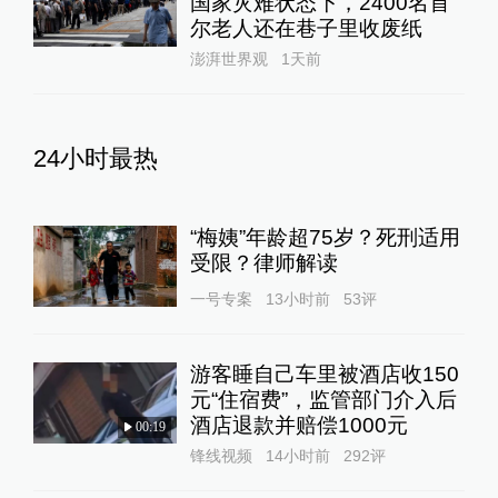
国家灾难状态下，2400名首
尔老人还在巷子里收废纸
澎湃世界观
1天前
24小时最热
“梅姨”年龄超75岁？死刑适用
受限？律师解读
一号专案
13小时前
53
评
游客睡自己车里被酒店收150
元“住宿费”，监管部门介入后
酒店退款并赔偿1000元
00:19
锋线视频
14小时前
292
评