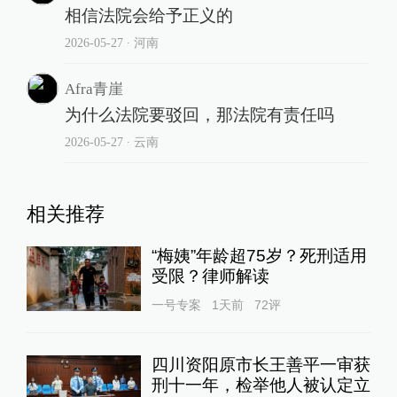
相信法院会给予正义的
2026-05-27
∙ 河南
Afra青崖
为什么法院要驳回，那法院有责任吗
2026-05-27
∙ 云南
相关推荐
“梅姨”年龄超75岁？死刑适用
受限？律师解读
一号专案
1天前
72
评
四川资阳原市长王善平一审获
刑十一年，检举他人被认定立