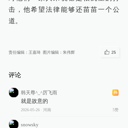
击，他希望法律能够还苗苗一个公
道。
责任编辑：
王嘉琦
图片编辑：
朱伟辉
25
评论
韩天尊^_^厉飞雨
就是故意的
2026-05-26
∙ 河南
5赞
snowsky