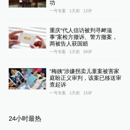
功
一号专案
1天前
12
评
重庆“代人信访被判寻衅滋
事”案检方撤诉、警方撤案，
两被告人获国赔
一号专案
1天前
56
评
“梅姨”涉嫌拐卖儿童案被害家
庭盼正义审判，该案已移送审
查起诉
一号专案
1天前
15
评
24小时最热