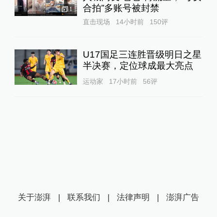
合拍”多账号被封禁
1
直击现场
14小时前
150
评
U17国足三连胜晋级明日之星
半决赛，定位球成最大亮点
运动家
17小时前
56
评
关于澎湃
|
联系我们
|
法律声明
|
澎湃广告