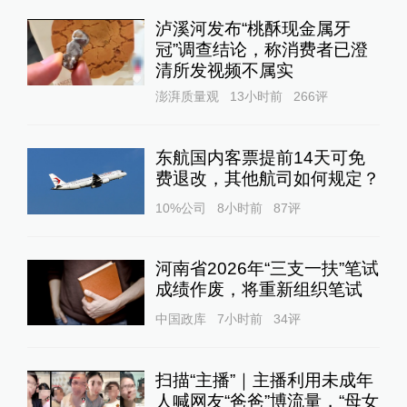
泸溪河发布“桃酥现金属牙
冠”调查结论，称消费者已澄
清所发视频不属实
澎湃质量观
13小时前
266
评
东航国内客票提前14天可免
费退改，其他航司如何规定？
10%公司
8小时前
87
评
河南省2026年“三支一扶”笔试
成绩作废，将重新组织笔试
中国政库
7小时前
34
评
扫描“主播”｜主播利用未成年
人喊网友“爸爸”博流量，“母女