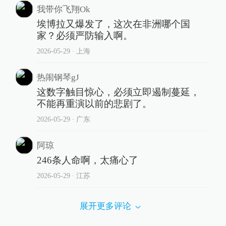
我带你飞翔Ok
埃博拉又爆发了，这次在非洲哪个国
家？必须严防输入啊。
2026-05-29
∙ 上海
热闹钢琴gJ
这数字触目惊心，必须立即遏制蔓延，
不能再重演以前的悲剧了。
2026-05-29
∙ 广东
阿琼
246条人命啊，太痛心了
2026-05-29
∙ 江苏
展开更多评论