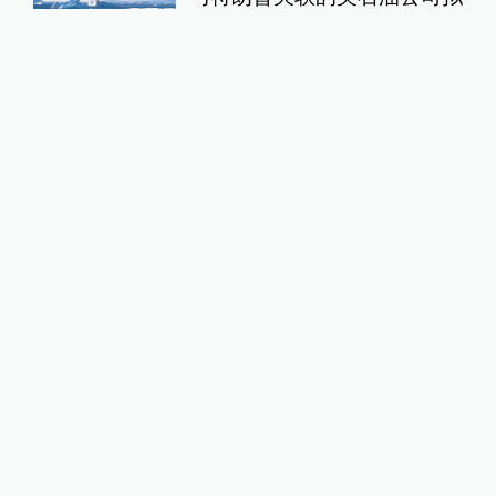
在格陵兰岛钻探，岛政府强烈
警告
全球速报
3小时前
28
评
24小时最热
“青海和兰州在抢一碗面？”青
海媒体：这种说法，格局小了
中国政库
23小时前
84
评
蓝厅观察丨被中方反制的7家
美国实体有何来头？
全球速报
22小时前
37
评