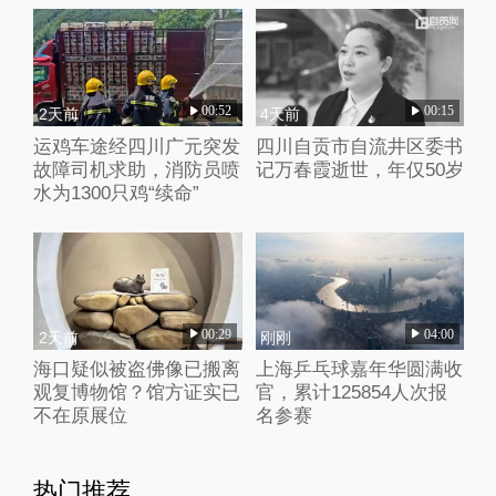
00:52
00:15
2天前
4天前
运鸡车途经四川广元突发
四川自贡市自流井区委书
故障司机求助，消防员喷
记万春霞逝世，年仅50岁
水为1300只鸡“续命”
00:29
04:00
2天前
刚刚
海口疑似被盗佛像已搬离
上海乒乓球嘉年华圆满收
观复博物馆？馆方证实已
官，累计125854人次报
不在原展位
名参赛
热门推荐