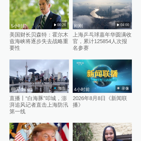
00:26
04:00
5小时前
刚刚
美国财长贝森特：霍尔木
上海乒乓球嘉年华圆满收
兹海峡将逐步失去战略重
官，累计125854人次报
要性
名参赛
预告
录像
明天 16:00
4小时前
直播丨“白海豚”叩城，澎
2026年8月8日《新闻联
湃追风记者直击上海防汛
播》
第一线