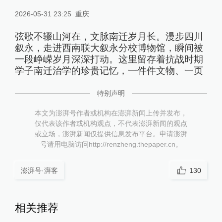
2026-05-31 23:25
重庆
弦歌不辍山河在，文脉南迁岁月长。漫步四川
叙永，走进西南联大叙永分校博物馆，瞬间被
一段峥嵘岁月深深打动。这里留存着抗战时期
学子南迁治学的珍贵记忆，一件件文物、一页
特别声明
本文为澎湃号作者或机构在澎湃新闻上传并发布，
仅代表该作者或机构观点，不代表澎湃新闻的观点
或立场，澎湃新闻仅提供信息发布平台。申请澎湃
号请用电脑访问http://renzheng.thepaper.cn。
澎湃号·湃客
130
相关推荐