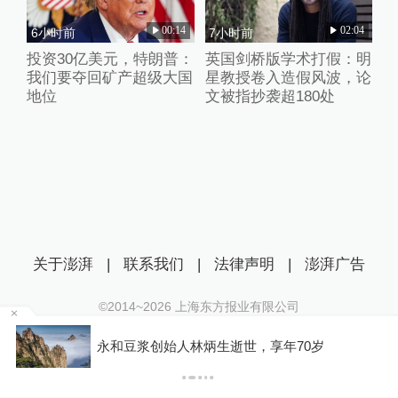
00:14
02:04
6小时前
7小时前
投资30亿美元，特朗普：
英国剑桥版学术打假：明
我们要夺回矿产超级大国
星教授卷入造假风波，论
地位
文被指抄袭超180处
关于澎湃
|
联系我们
|
法律声明
|
澎湃广告
©2014~
2026
上海东方报业有限公司
沪ICP证：沪B2-20170116 | 沪ICP备14003370号
永和豆浆创始人林炳生逝世，享年70岁
互联网新闻信息服务许可证：31120170006
沪公网安备 31010602000299号