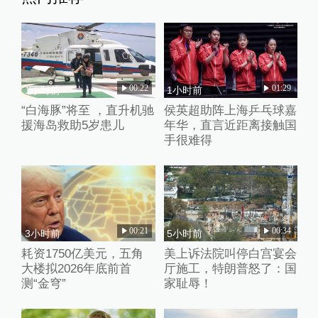
00:22
01:29
1小时前
1小时前
“白海豚”将至 ，直升机驰
侯英超助阵上海乒乓球嘉
援海岛救助5岁患儿
年华，直言近距离接触国
手很难得
00:21
00:34
3小时前
5小时前
耗资1750亿美元，五角
美上诉法院叫停白宫宴会
大楼拟2026年底前首
厅施工，特朗普怒了：国
测“金穹”
家耻辱！