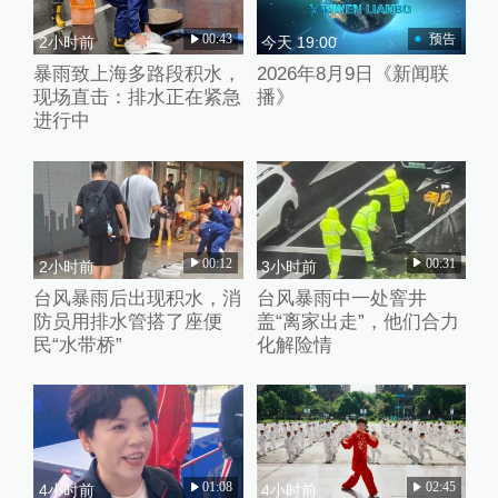
00:43
预告
2小时前
今天 19:00
暴雨致上海多路段积水，
2026年8月9日《新闻联
现场直击：排水正在紧急
播》
进行中
00:12
00:31
2小时前
3小时前
台风暴雨后出现积水，消
台风暴雨中一处窨井
防员用排水管搭了座便
盖“离家出走”，他们合力
民“水带桥”
化解险情
01:08
02:45
4小时前
4小时前