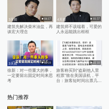
04:17
01:57
3天前
4天前
建筑先解决柴米油盐，再
建筑师不该端着，可爱的
谈宏大理念
人永远能跳出框框
00:19
01:10
3天前
2天前
徐新：对一些重大的事，
旅客称买到“盗刷他人里
一定要留出固定时间来思
程票”致在美国误机，平
考
台：旅客短时间出票几十
张且行程冲突，已清退涉
事供应票商
热门推荐