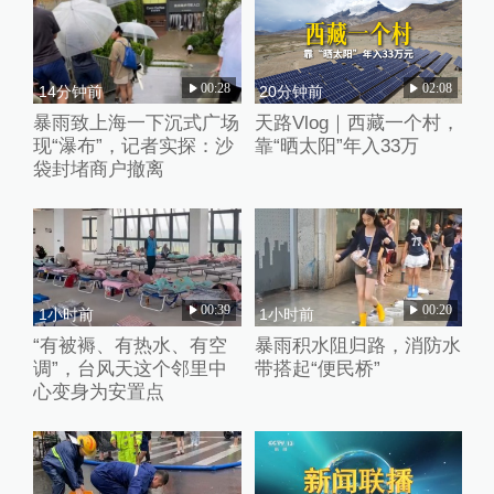
00:28
02:08
14分钟前
20分钟前
暴雨致上海一下沉式广场
天路Vlog｜西藏一个村，
现“瀑布”，记者实探：沙
靠“晒太阳”年入33万
袋封堵商户撤离
00:39
00:20
1小时前
1小时前
“有被褥、有热水、有空
暴雨积水阻归路，消防水
调”，台风天这个邻里中
带搭起“便民桥”
心变身为安置点