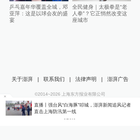
乒乓嘉年华覆盖全城，邓
全民健身｜太极拳是“老
亚萍：这是以球会友的盛
人拳”？它正悄然改变这
宴
座城市
关于澎湃
|
联系我们
|
法律声明
|
澎湃广告
©2014~
2026
上海东方报业有限公司
沪ICP证：沪B2-20170116 | 沪ICP备14003370号
直播丨强台风“白海豚”叩城，澎湃新闻追风记者
互联网新闻信息服务许可证：31120170006
P
直击上海防汛第一线
沪公网安备 31010602000299号