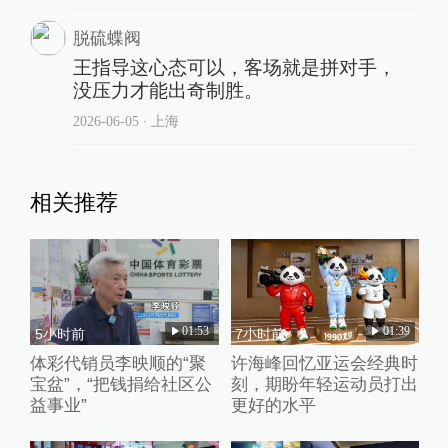
脱硫蝶阀
王指导这心态可以，客场就是拼对手，
没压力才能出奇制胜。
2026-06-05
∙ 上海
相关推荐
01:53
01:39
5小时前
7小时前
体彩代销员李映顺的“聚
许海峰回忆亚运会经典时
宝盆”，“把钱捐给社区公
刻，期盼年轻运动员打出
益事业”
更好的水平