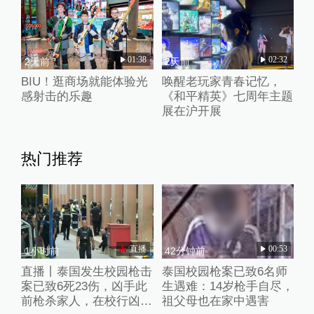
01:38
02:32
2天前
2天前
BIU！逛商场就能体验光
唤醒老玩家青春记忆，
感射击的乐趣
《和平精英》七周年主题
展在沪开展
热门推荐
直播
00:53
1小时前
42分钟前
直播丨泰国发生校园枪击
泰国校园枪案已致6名师
案已致6死23伤，凶手此
生遇难：14岁枪手自尽，
前枪杀家人，在校行凶后
祖父母也在家中遇害