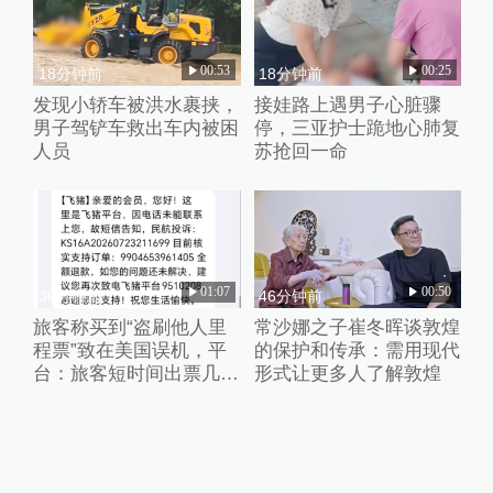
00:53
00:25
18分钟前
18分钟前
发现小轿车被洪水裹挟，
接娃路上遇男子心脏骤
男子驾铲车救出车内被困
停，三亚护士跪地心肺复
人员
苏抢回一命
01:07
00:50
30分钟前
46分钟前
旅客称买到“盗刷他人里
常沙娜之子崔冬晖谈敦煌
程票”致在美国误机，平
的保护和传承：需用现代
台：旅客短时间出票几十
形式让更多人了解敦煌
张且行程冲突，已清退涉
事供应票商