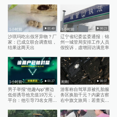
已自杀
01:40
00:23
1小时前
1小时前
沙琪玛吃出假牙异物？厂
辽宁省纪委监委通报：锦
家：已成立联合调查组，
州一城管局安排工作人员
结果这两天出
假投诉，虚增回访满意率
01:27
00:37
1小时前
刚刚
男子举报“他趣App”擦边
游客称自驾草原被扎胎服
低俗诱导他充值19万元，
务区换胎千元？内蒙古察
平台：他引导73名女用户
右中旗文旅局：若查实人
聊不雅话题
为抛撒钉子将从重处理