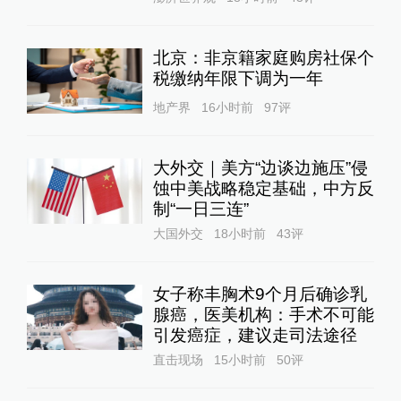
北京：非京籍家庭购房社保个
税缴纳年限下调为一年
地产界
16小时前
97
评
大外交｜美方“边谈边施压”侵
蚀中美战略稳定基础，中方反
制“一日三连”
大国外交
18小时前
43
评
女子称丰胸术9个月后确诊乳
腺癌，医美机构：手术不可能
引发癌症，建议走司法途径
直击现场
15小时前
50
评