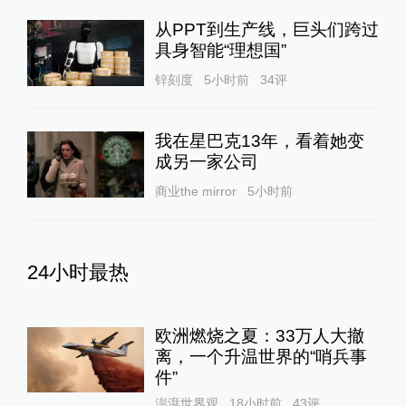
从PPT到生产线，巨头们跨过
具身智能“理想国”
锌刻度
5小时前
34
评
我在星巴克13年，看着她变
成另一家公司
商业the mirror
5小时前
24小时最热
欧洲燃烧之夏：33万人大撤
离，一个升温世界的“哨兵事
件”
澎湃世界观
18小时前
43
评