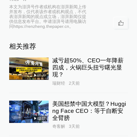
本文为澎湃号作者或机构在澎湃新闻上传
并发布，仅代表该作者或机构观点，不代
表澎湃新闻的观点或立场，澎湃新闻仅提
供信息发布平台。申请澎湃号请用电脑访
问https://renzheng.thepaper.cn。
相关推荐
减亏超50%、CEO一年降薪
四成，火锅巨头扭亏曙光显
现？
00:20
瑞财经
2天前
美国想禁中国大模型？Huggi
ng Face CEO：等于自断安
全臂膀
02:17
奇客解
3天前