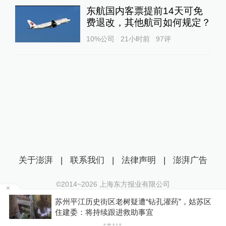
东航国内客票提前14天可免
费退改，其他航司如何规定？
10%公司
21小时前
97
评
关于澎湃
|
联系我们
|
法律声明
|
澎湃广告
©2014~
2026
上海东方报业有限公司
沪ICP证：沪B2-20170116 | 沪ICP备14003370号
苏州平江历史街区老树疑遭“钻孔灌药”，姑苏区
互联网新闻信息服务许可证：31120170006
P
住建委：将持续跟进救助事宜
沪公网安备 31010602000299号