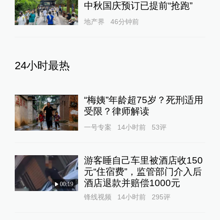
中秋国庆预订已提前“抢跑”
地产界
46分钟前
24小时最热
“梅姨”年龄超75岁？死刑适用
受限？律师解读
一号专案
14小时前
53
评
游客睡自己车里被酒店收150
元“住宿费”，监管部门介入后
酒店退款并赔偿1000元
00:19
锋线视频
14小时前
295
评