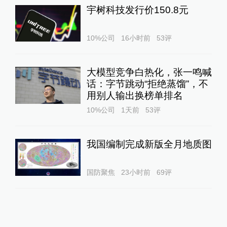
宇树科技发行价150.8元
10%公司
16小时前
53
评
大模型竞争白热化，张一鸣喊
话：字节跳动“拒绝蒸馏”，不
用别人输出换榜单排名
10%公司
1天前
53
评
我国编制完成新版全月地质图
国防聚焦
23小时前
69
评