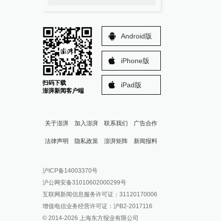
Android版
iPhone版
扫码下载
iPad版
澎湃新闻客户端
关于澎湃
加入澎湃
联系我们
广告合作
法律声明
隐私政策
澎湃矩阵
新闻报料
报料热线: 021-962866
澎湃新闻微博
沪ICP备14003370号
报料邮箱: news@thepaper.cn
澎湃新闻公众号
沪公网安备31010602000299号
澎湃新闻抖音号
互联网新闻信息服务许可证：31120170006
派生万物开放平台
增值电信业务经营许可证：沪B2-2017116
© 2014-
2026
上海东方报业有限公司
IP SHANGHAI