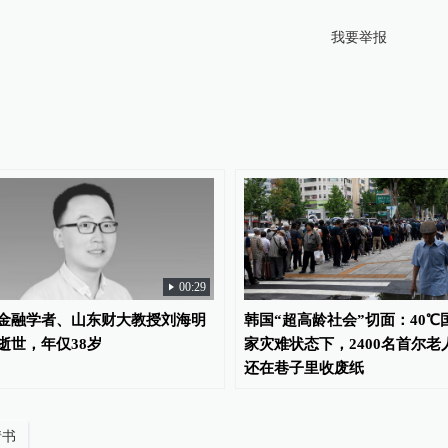
我要举报
00:29
金融学者、山东财大教授刘海明
韩国“超高龄社会”切面：40℃
逝世，年仅38岁
家灾难状态下，2400名首尔老
还在巷子里收废纸
情书