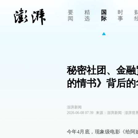
要
精
国
时
闻
选
际
事
秘密社团、金融
的情书》背后的
澎湃新闻
2026-06-08 07:39
来源：
澎湃新闻
∙
澎湃世
今年4月底，现象级电影《给阿嬷