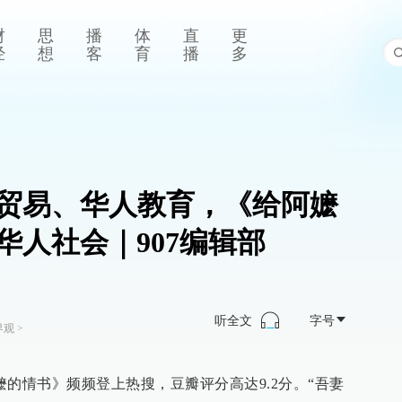
财
思
播
体
直
更
经
想
客
育
播
多
贸易、华人教育，《给阿嬷
华人社会｜907编辑部
听全文
字号
界观
>
的情书》频频登上热搜，豆瓣评分高达9.2分。“吾妻