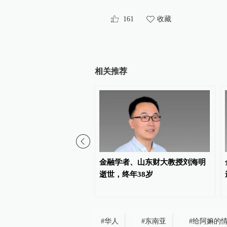
161
收藏
相关推荐
师、民宿管家等123个职
金融学者、山东财大教授刘海明
向社会公开征求意见
逝世，终年38岁
#
华人
#
东南亚
#
给阿嫲的