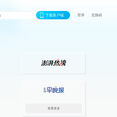
登录
下载客户端
无障碍
查看更多