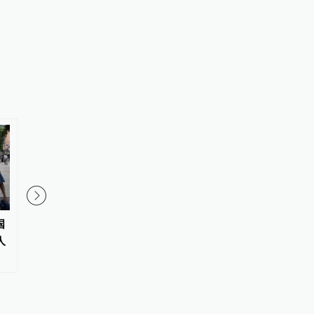
国
AI训练师、民宿管家等123个职
金融学者、山东财大教
人
业标准向社会公开征求意见
逝世，终年38岁