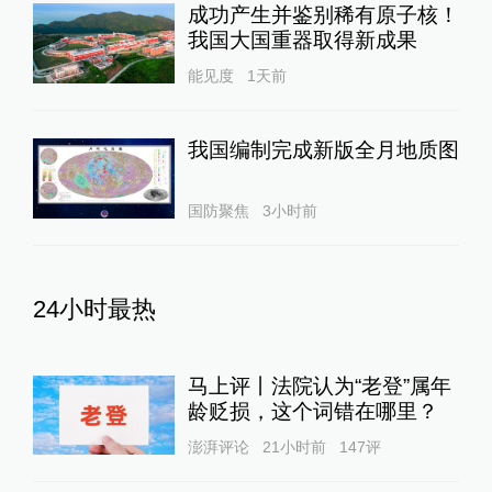
成功产生并鉴别稀有原子核！
我国大国重器取得新成果
能见度
1天前
我国编制完成新版全月地质图
国防聚焦
3小时前
24小时最热
马上评丨法院认为“老登”属年
龄贬损，这个词错在哪里？
澎湃评论
21小时前
147
评