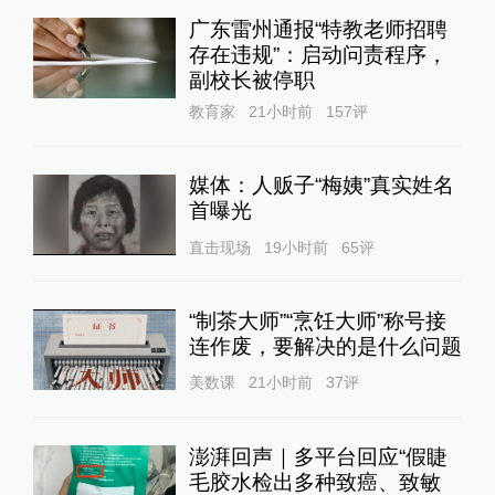
广东雷州通报“特教老师招聘
存在违规”：启动问责程序，
副校长被停职
教育家
21小时前
157
评
媒体：人贩子“梅姨”真实姓名
首曝光
直击现场
19小时前
65
评
“制茶大师”“烹饪大师”称号接
连作废，要解决的是什么问题
美数课
21小时前
37
评
澎湃回声｜多平台回应“假睫
毛胶水检出多种致癌、致敏