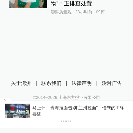
物”：正排查处置
澎湃质量观
23小时前
69
评
关于澎湃
|
联系我们
|
法律声明
|
澎湃广告
©2014~
2026
上海东方报业有限公司
沪ICP证：沪B2-20170116 | 沪ICP备14003370号
马上评｜青海拉面告别“兰州拉面”，借来的IP终
互联网新闻信息服务许可证：31120170006
要还
沪公网安备 31010602000299号