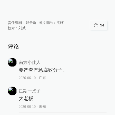
责任编辑：
郑景昕
图片编辑：
沈轲
94
校对：
刘威
评论
南方小佳人
要严查严惩腐败分子。
2026-06-10
∙ 广东
星期一桌子
大老板
2026-06-10
∙ 未知