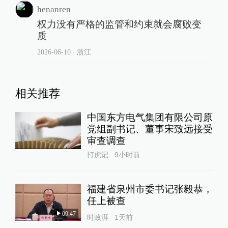
henanren
权力没有严格的监管和约束就会腐败变
质
2026-06-10
∙ 浙江
相关推荐
中国东方电气集团有限公司原
党组副书记、董事宋致远接受
审查调查
打虎记
9小时前
福建省泉州市委书记张毅恭，
任上被查
00:47
时政湃
1天前