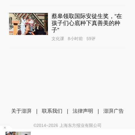
蔡皋领取国际安徒生奖，“在
孩子们心底种下真善美的种
子”
文化课
8小时前
59
评
关于澎湃
|
联系我们
|
法律声明
|
澎湃广告
©2014~
2026
上海东方报业有限公司
沪ICP证：沪B2-20170116 | 沪ICP备14003370号