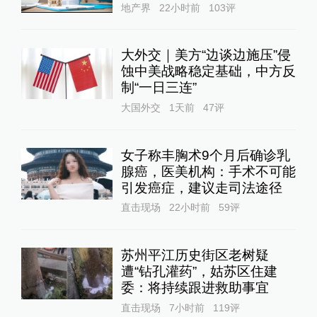
地产界
22小时前
103
评
大外交｜美方“边谈边施压”侵
蚀中美战略稳定基础，中方反
制“一日三连”
大国外交
1天前
47
评
女子称丰胸术9个月后确诊乳
腺癌，医美机构：手术不可能
引发癌症，建议走司法途径
直击现场
22小时前
59
评
苏州平江历史街区老树疑
遭“钻孔灌药”，姑苏区住建
委：将持续跟进救助事宜
直击现场
7小时前
119
评