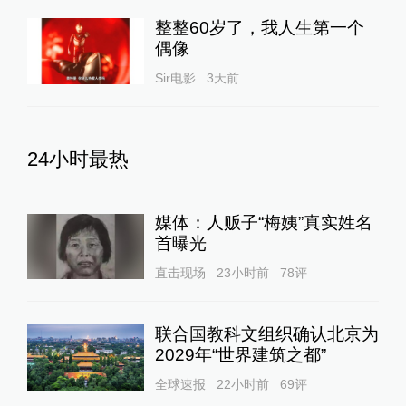
整整60岁了，我人生第一个
偶像
Sir电影
3天前
24小时最热
媒体：人贩子“梅姨”真实姓名
首曝光
直击现场
23小时前
78
评
联合国教科文组织确认北京为
2029年“世界建筑之都”
全球速报
22小时前
69
评