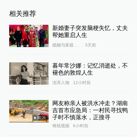
相关推荐
新婚妻子突发脑梗失忆，丈夫
帮她重启人生
婚姻与家庭杂志
3天前
暮年常沙娜：记忆消逝处，不
褪色的敦煌人生
澎湃人物
12小时前
网友称亲人被洪水冲走？湖南
吉首市应急局：一村民寻找鸭
子时不慎落水，正搜寻
00:26
锋线视频
6小时前