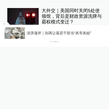
大外交｜美国同时关闭5处使
领馆，背后是财政资源洗牌与
霸权模式变迁？
大国外交
23小时前
34
评
子？
澎湃漫评｜别再让基层干部当“表哥表姐”
暮年常沙娜：记忆消逝处，不
褪色的敦煌人生
澎湃人物
12小时前
65
评
韩国“超高龄社会”切面：40℃
国家灾难状态下，2400名首
尔老人还在巷子里收废纸
澎湃世界观
13小时前
191
评