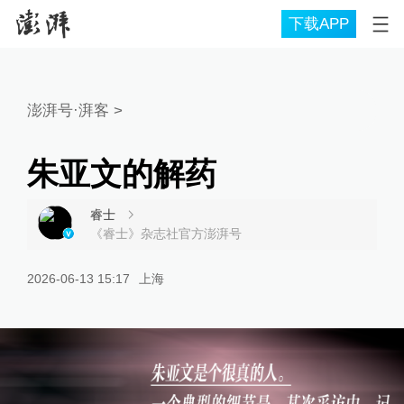
下载APP
澎湃号·湃客
>
朱亚文的解药
睿士
《睿士》杂志社官方澎湃号
2026-06-13 15:17
上海