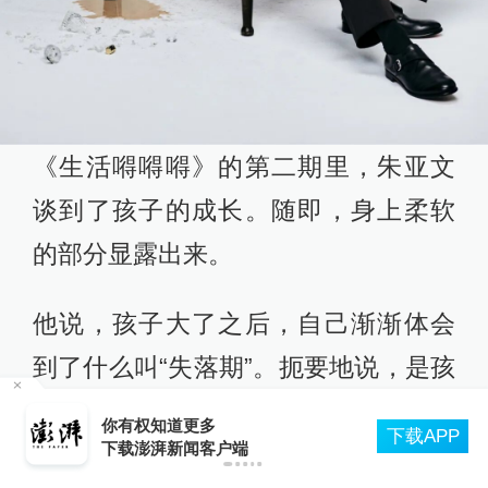
《生活嘚嘚嘚》的第二期里，朱亚文
谈到了孩子的成长。随即，身上柔软
的部分显露出来。
他说，孩子大了之后，自己渐渐体会
到了什么叫“失落期”。扼要地说，是孩
子依然爱你、依赖你，但也开始建立
中央气象台发布台风红色预警，为何发布最高级
P
别预警
自己的边界、自己的世界。