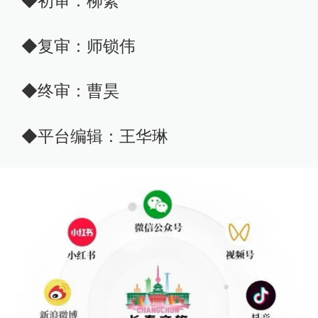
◆初审：柳絮
◆复审：师锁伟
◆终审：曹昊
◆平台编辑：王华琳