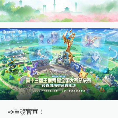
📣重磅官宣！