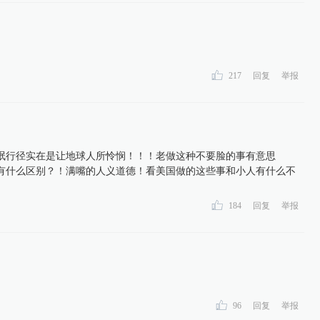
217
回复
举报
氓行径实在是让地球人所怜悯！！！老做这种不要脸的事有意思
有什么区别？！满嘴的人义道德！看美国做的这些事和小人有什么不
184
回复
举报
96
回复
举报