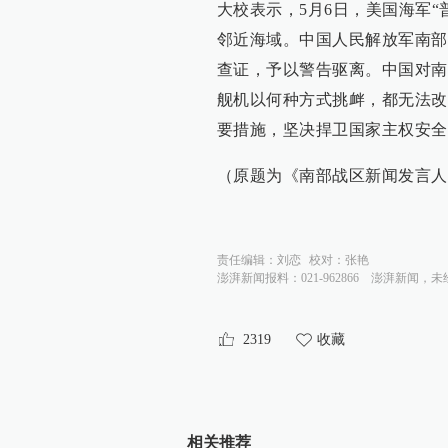
大校表示，5月6日，美国海军“
邻近海域。中国人民解放军南部
查证，予以警告驱离。中国对南
舰机以何种方式挑衅，都无法改
要措施，坚决捍卫国家主权安全
（原题为《南部战区新闻发言人
责任编辑：
刘恋
校对：
张艳
澎湃新闻报料：021-962866
澎湃新闻，未
2319
收藏
相关推荐