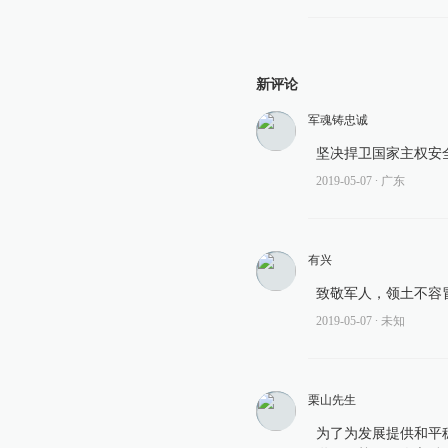
新评论
军魂铸忠诚
坚决捍卫国家主权安
2019-05-07
∙ 广东
有兴
致敬军人，领土不容
2019-05-07
∙ 未知
栗山先生
为了为发展提供和平