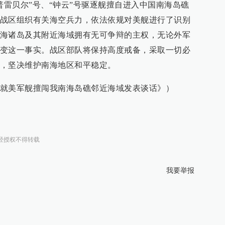
普雷贝尔”号、“钟云”号驱逐舰擅自进入中国南海岛礁
战区组织有关海空兵力，依法依规对美舰进行了识别
海诸岛及其附近海域拥有无可争辩的主权，无论外军
变这一事实。战区部队将保持高度戒备，采取一切必
，坚决维护南海地区和平稳定。
就美军舰擅闯我南海岛礁邻近海域发表谈话》）
经授权不得转载
我要举报