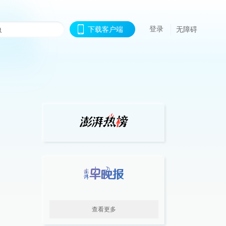
登录
下载客户端
无障碍
查看更多