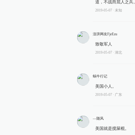
道，不战而屈人之兵
2019-05-07
∙ 未知
澎湃网友FjeEzu
致敬军人
2019-05-07
∙ 湖北
蜗牛行记
美国小人。
2019-05-07
∙ 广东
—随风
美国就是搅屎棍。