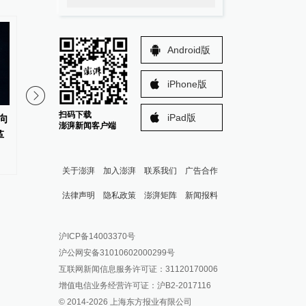
Android版
iPhone版
扫码下载
iPad版
向
国防部回应日本新版《防卫白皮
美军再签30亿美元军购
澎湃新闻客户端
革
书》：炒作所谓“中国威胁”，完
产“爱国者”和“萨德”导
全是贼喊捉贼
关于澎湃
加入澎湃
联系我们
广告合作
法律声明
隐私政策
澎湃矩阵
新闻报料
报料热线: 021-962866
澎湃新闻微博
沪ICP备14003370号
报料邮箱: news@thepaper.cn
澎湃新闻公众号
沪公网安备31010602000299号
澎湃新闻抖音号
互联网新闻信息服务许可证：31120170006
派生万物开放平台
增值电信业务经营许可证：沪B2-2017116
© 2014-
2026
上海东方报业有限公司
IP SHANGHAI