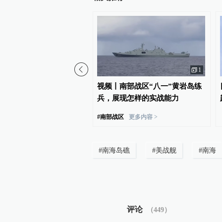
1
签30亿美元军购大单，增
视频丨南部战区“八一”黄岩岛练
者”和“萨德”导弹
兵，展现怎样的实战能力
#
南部战区
更多内容 >
#
南海岛礁
#
美战舰
#
南海
评论
（
449
）