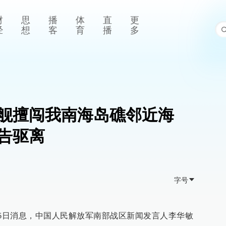
财
思
播
体
直
更
经
想
客
育
播
多
舰擅闯我南海岛礁邻近海
告驱离
字号
月6日消息，中国人民解放军南部战区新闻发言人李华敏