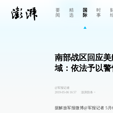
要
精
国
时
闻
选
际
事
南部战区回应美
域：依法予以警
@军报记者
2019-05-06 16:57
澎湃防务
>
据解放军报微博@军报记者 5