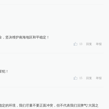
全，坚决维护南海地区和平稳定！
13
回复
举报
冒犯！
15
回复
举报
稳定的环境，我们尽量不要正面冲突，但不代表我们没脾气!大国之