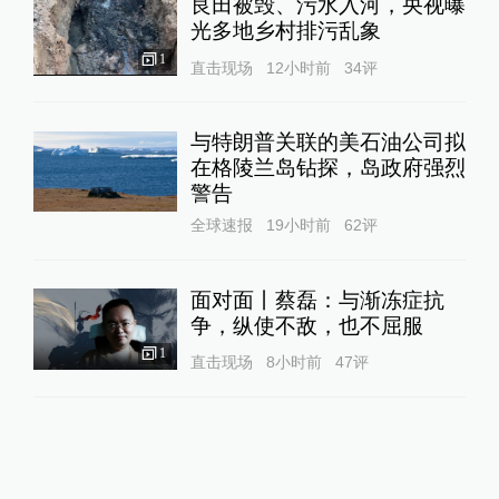
良田被毁、污水入河，央视曝
光多地乡村排污乱象
1
直击现场
12小时前
34
评
与特朗普关联的美石油公司拟
在格陵兰岛钻探，岛政府强烈
警告
全球速报
19小时前
62
评
面对面丨蔡磊：与渐冻症抗
争，纵使不敌，也不屈服
1
直击现场
8小时前
47
评