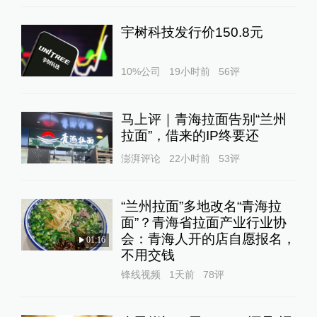
宇树科技发行价150.8元
10%公司
19小时前
56
评
马上评｜青海拉面告别“兰州
拉面”，借来的IP终要还
澎湃评论
22小时前
53
评
“兰州拉面”多地改名“青海拉
面”？青海省拉面产业行业协
会：青海人开的店自愿报名，
01:16
不用交钱
锋线视频
1天前
78
评