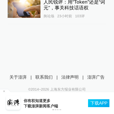
人民锐评：用“Token”还是“词
元”，事关科技话语权
舆论场
23小时前
103
评
关于澎湃
|
联系我们
|
法律声明
|
澎湃广告
©2014~
2026
上海东方报业有限公司
沪ICP证：沪B2-20170116 | 沪ICP备14003370号
你有权知道更多
城
互联网新闻信息服务许可证：31120170006
下载APP
下载澎湃新闻客户端
沪公网安备 31010602000299号