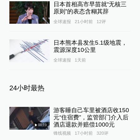
日本首相高市早苗就“无核三
原则”的表态含糊其辞
全球速报
21小时前
12
评
日本熊本县发生5.1级地震，
震源深度10公里
全球速报
1天前
24小时最热
游客睡自己车里被酒店收150
元“住宿费”，监管部门介入后
酒店退款并赔偿1000元
00:19
锋线视频
17小时前
320
评