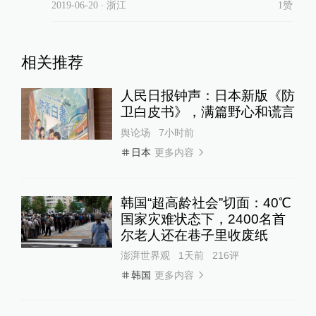
2019-06-20
∙ 浙江
1赞
相关推荐
人民日报钟声：日本新版《防
卫白皮书》，满篇野心和谎言
舆论场
7小时前
更多内容
日本
韩国“超高龄社会”切面：40℃
国家灾难状态下，2400名首
尔老人还在巷子里收废纸
澎湃世界观
1天前
216
评
更多内容
韩国