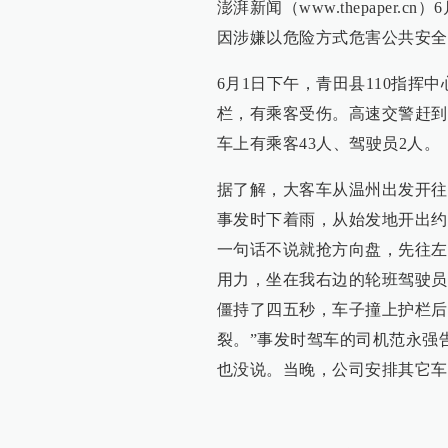
澎湃新闻（www.thepaper
因涉嫌以危险方式危害公共安全
6月1日下午，青田县110指
栏，有乘客受伤。高速交警赶到
车上有乘客43人、驾驶员2人。
据了解，大客车从温州出发开往
事发时下着雨，从始发地开出约
一句话不说就抢方向盘，先往左
用力，坐在我右边的轮班驾驶员
僵持了四五秒，车子撞上护栏后
裂。”事发时驾车的司机范永强
也没说。当晚，公司安排其它车