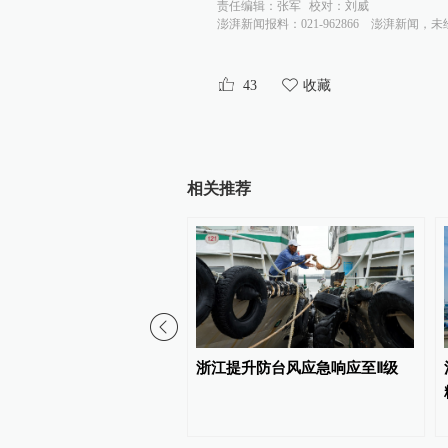
责任编辑：
张军
校对：
刘威
澎湃新闻报料：021-962866
澎湃新闻，未
43
收藏
相关推荐
兴新昌县通报“如是书院封
浙江提升防台风应急响应至Ⅱ级
程体系等相关问题”