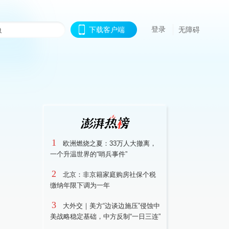
登录
下载客户端
无障碍
1
欧洲燃烧之夏：33万人大撤离，
一个升温世界的“哨兵事件”
2
北京：非京籍家庭购房社保个税
缴纳年限下调为一年
3
大外交｜美方“边谈边施压”侵蚀中
美战略稳定基础，中方反制“一日三连”