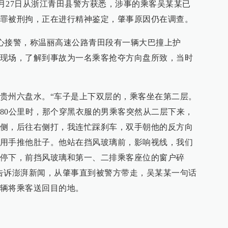
.cn）6月27日从浙江青田县警方获悉，涉事的乘客吴某某已
罪被刑拘，正在进行精神鉴定，肇事原因仍在调查。
挥中心接警，称温丽高速公路青田段有一辆大巴撞上护
现场，了解到事故为一名乘客抢夺方向盘所致，当时
贵州六盘水。“车子是上下双层的，乘客坐在第二层。
80公里时，那个穿黑衣服的男乘客突然从二层下来，
侧，后往右侧打，我连忙踩刹车，双手朝他的反方向
用手推他肚子。他站在挡风玻璃前，影响视线，我们
停下，前挡风玻璃和第一、二排乘客座位的窗户碎
告诉澎湃新闻，从肇事直到被警方带走，吴某某一句话
辆将乘客送回目的地。