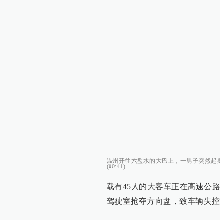
温州开往六盘水的大巴上，一男子突然起身
(00:41)
载有45人的大客车正在高速公
驾驶室抢夺方向盘，致车辆失控