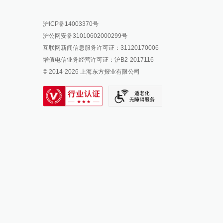
报料热线: 021-962866
澎湃新闻微博
沪ICP备14003370号
报料邮箱: news@thepaper.cn
澎湃新闻公众号
沪公网安备31010602000299号
澎湃新闻抖音号
互联网新闻信息服务许可证：31120170006
派生万物开放平台
增值电信业务经营许可证：沪B2-2017116
© 2014-
2026
上海东方报业有限公司
IP SHANGHAI
SIXTH TONE