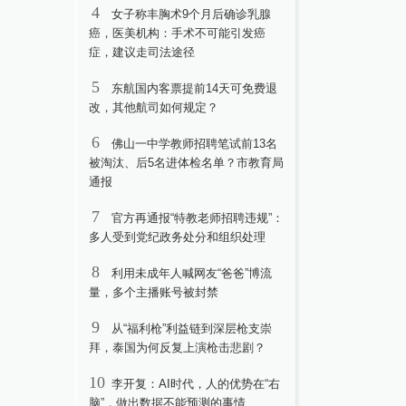
4
女子称丰胸术9个月后确诊乳腺
癌，医美机构：手术不可能引发癌
症，建议走司法途径
5
东航国内客票提前14天可免费退
改，其他航司如何规定？
6
佛山一中学教师招聘笔试前13名
被淘汰、后5名进体检名单？市教育局
通报
7
官方再通报“特教老师招聘违规”：
多人受到党纪政务处分和组织处理
8
利用未成年人喊网友“爸爸”博流
量，多个主播账号被封禁
9
从“福利枪”利益链到深层枪支崇
拜，泰国为何反复上演枪击悲剧？
10
李开复：AI时代，人的优势在“右
脑”，做出数据不能预测的事情