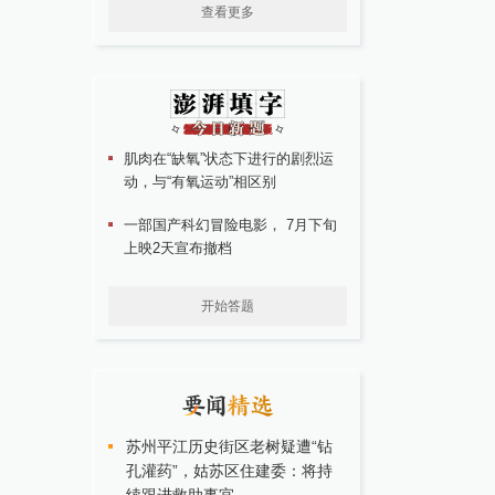
查看更多
肌肉在“缺氧”状态下进行的剧烈运
动，与“有氧运动”相区别
一部国产科幻冒险电影， 7月下旬
上映2天宣布撤档
开始答题
苏州平江历史街区老树疑遭“钻
孔灌药”，姑苏区住建委：将持