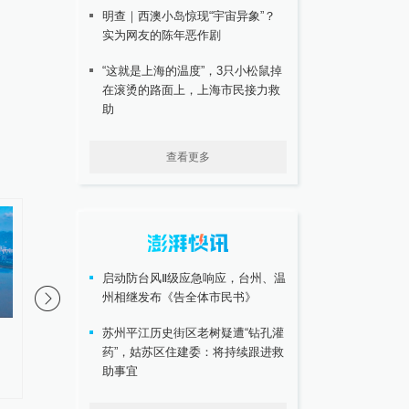
明查｜西澳小岛惊现“宇宙异象”？
实为网友的陈年恶作剧
“这就是上海的温度”，3只小松鼠掉
在滚烫的路面上，上海市民接力救
助
查看更多
启动防台风Ⅱ级应急响应，台州、温
州相继发布《告全体市民书》
苏州平江历史街区老树疑遭“钻孔灌
南通一烧烤店主长期用猪肉冒充
浙江绍兴新昌县通报“
药”，姑苏区住建委：将持续跟进救
牛羊肉售卖，被判刑并处罚金12
闭式课程体系等相关问
助事宜
万