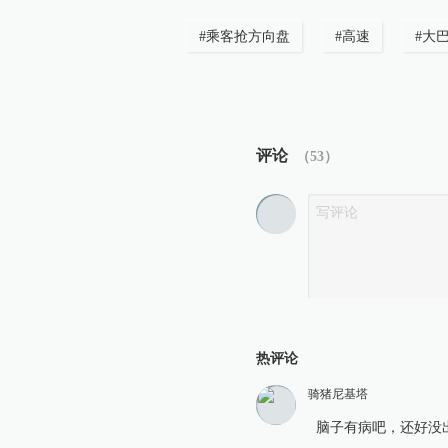
#
乘客抢方向盘
#
高速
#
大
评论
（
53
）
热评论
骑猪尼基塔
脑子有病吧，还好没