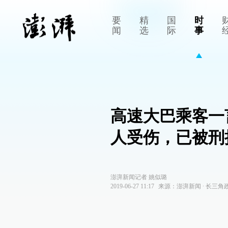
要
精
国
时
闻
选
际
事
高速大巴乘客一
人受伤，已被刑
澎湃新闻记者 姚似璐
2019-06-27 11:17
来源：
澎湃新闻
∙
长三角