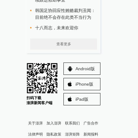
续跟进救助事宜
韩国足协回应性贿赂裁判丑闻：
目前绝不会存在此类不当行为
十八而志，未来欢迎你
查看更多
Android版
iPhone版
扫码下载
iPad版
澎湃新闻客户端
关于澎湃
加入澎湃
联系我们
广告合作
法律声明
隐私政策
澎湃矩阵
新闻报料