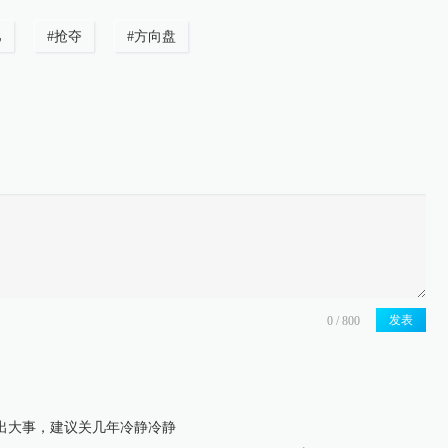
巴
#
抢夺
#
方向盘
发表
出大事，建议关几年冷静冷静