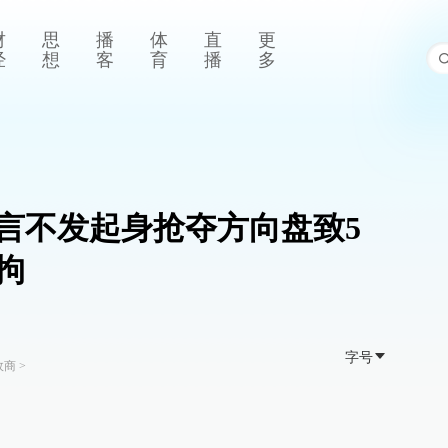
财
思
播
体
直
更
经
想
客
育
播
多
言不发起身抢夺方向盘致5
拘
字号
政商
>