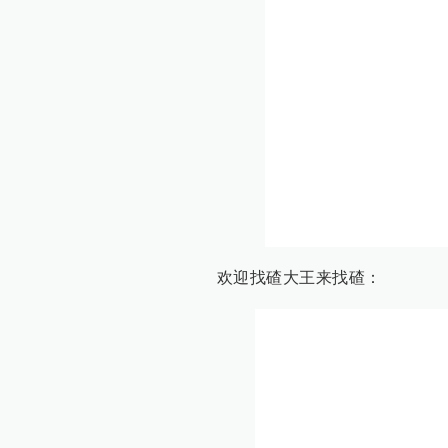
欢迎找碴大王来找碴：