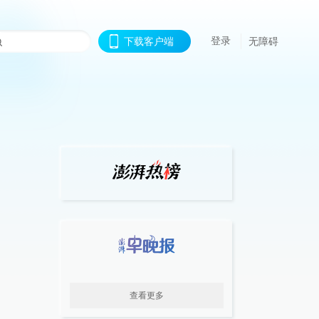
登录
下载客户端
无障碍
查看更多