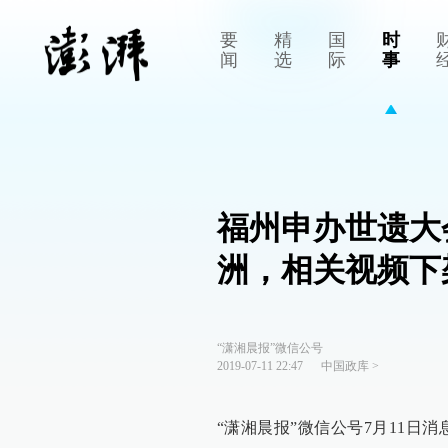
要
精
国
时
闻
选
际
事
福州申办世遗大
洲，相关视频下
“潇湘晨报”微信公号
2019-07-11 22:47
中国政库
>
“潇湘晨报”微信公号7月11日