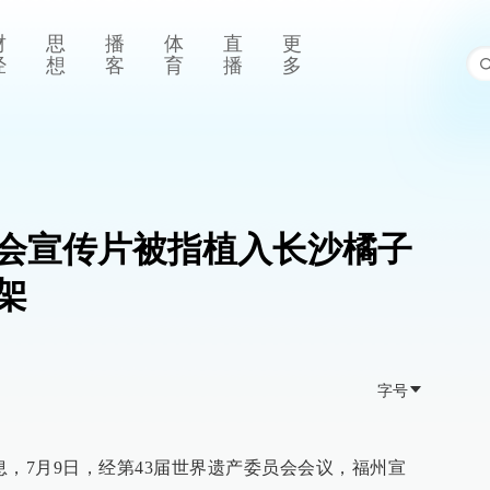
财
思
播
体
直
更
经
想
客
育
播
多
会宣传片被指植入长沙橘子
架
字号
消息，7月9日，经第43届世界遗产委员会会议，福州宣