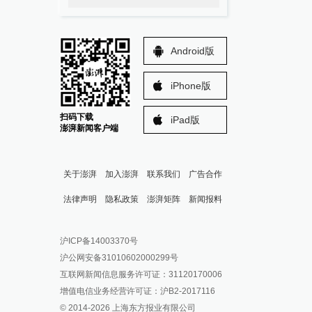
Android版
iPhone版
扫码下载
iPad版
澎湃新闻客户端
关于澎湃
加入澎湃
联系我们
广告合作
法律声明
隐私政策
澎湃矩阵
新闻报料
报料热线: 021-962866
澎湃新闻微博
沪ICP备14003370号
报料邮箱: news@thepaper.cn
澎湃新闻公众号
沪公网安备31010602000299号
澎湃新闻抖音号
互联网新闻信息服务许可证：31120170006
派生万物开放平台
增值电信业务经营许可证：沪B2-2017116
© 2014-
2026
上海东方报业有限公司
IP SHANGHAI