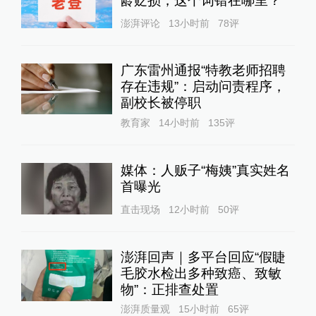
龄贬损，这个词错在哪里？
澎湃评论
13小时前
78
评
广东雷州通报“特教老师招聘
存在违规”：启动问责程序，
副校长被停职
教育家
14小时前
135
评
媒体：人贩子“梅姨”真实姓名
首曝光
直击现场
12小时前
50
评
澎湃回声｜多平台回应“假睫
毛胶水检出多种致癌、致敏
物”：正排查处置
澎湃质量观
15小时前
65
评