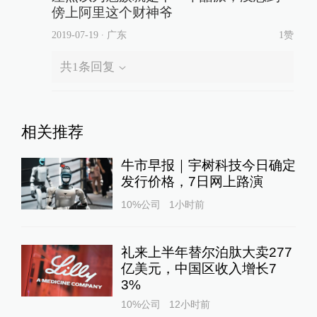
傍上阿里这个财神爷
2019-07-19
∙ 广东
1赞
共
1
条回复
相关推荐
牛市早报｜宇树科技今日确定
发行价格，7日网上路演
10%公司
1小时前
礼来上半年替尔泊肽大卖277
亿美元，中国区收入增长7
3%
10%公司
12小时前