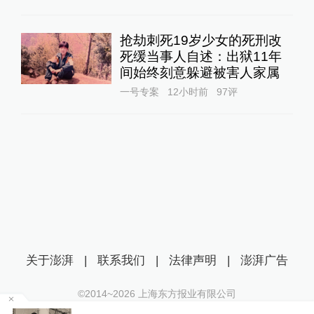
抢劫刺死19岁少女的死刑改
死缓当事人自述：出狱11年
间始终刻意躲避被害人家属
一号专案
12小时前
97
评
关于澎湃
|
联系我们
|
法律声明
|
澎湃广告
©2014~
2026
上海东方报业有限公司
沪ICP证：沪B2-20170116 | 沪ICP备14003370号