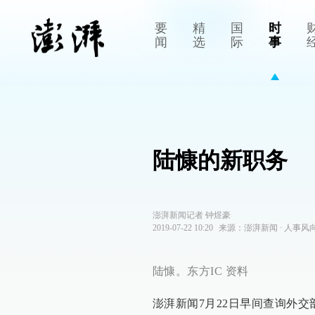
要
精
国
时
闻
选
际
事
陆慷的新职务
澎湃新闻记者 钟煜豪
2019-07-22 10:20
来源：
澎湃新闻
∙
人事风
陆慷。东方IC 资料
澎湃新闻7月22日早间查询外