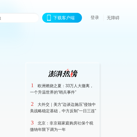
登录
下载客户端
无障碍
1
欧洲燃烧之夏：33万人大撤离，
一个升温世界的“哨兵事件”
2
大外交｜美方“边谈边施压”侵蚀中
美战略稳定基础，中方反制“一日三连”
3
北京：非京籍家庭购房社保个税
缴纳年限下调为一年