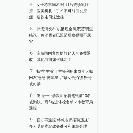
4
女子称丰胸术9个月后确诊乳腺
癌，医美机构：手术不可能引发癌
症，建议走司法途径
5
泸溪河发布“桃酥现金属牙冠”调查
结论，称消费者已澄清所发视频不属
实
6
东航国内客票提前14天可免费退
改，其他航司如何规定？
7
扫描“主播”｜主播利用未成年人喊
网友“爸爸”博流量，“母女合拍”多账号
被封禁
8
佛山一中学教师招聘笔试前13名
被淘汰、后5名进体检名单？市教育局
通报
9
官方再通报“特教老师招聘违规”：
多人受到党纪政务处分和组织处理