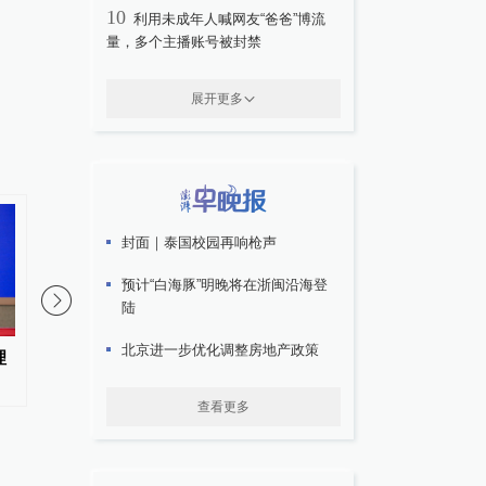
10
利用未成年人喊网友“爸爸”博流
量，多个主播账号被封禁
展开更多
封面｜泰国校园再响枪声
预计“白海豚”明晚将在浙闽沿海登
陆
北京进一步优化调整房地产政策
理
新任江西省委常委张莹已任省委
新任重庆市副市长吴树
统战部部长
部科学城重庆高新区党
查看更多