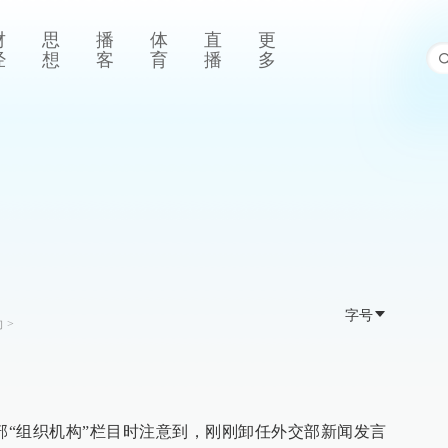
财
思
播
体
直
更
经
想
客
育
播
多
字号
向
>
交部“组织机构”栏目时注意到，刚刚卸任外交部新闻发言