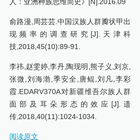
人：亚洲种族思维简史》[N].2016.09
俞路漫,周芸芸.中国汉族人群瓣状甲出
现频率的调查研究[J].天津科
技,2018,45(10):89-91.
李祎,赵雯婷,李丹,陶现明,熊子义,刘京,
张微,刘海渤,季安全,唐鲲,刘凡,李彩
霞.EDARV370A对新疆维吾尔族人群
面部及耳朵形态的效应[J].遗
传,2018,40(11):1024-1034.
阅读原文