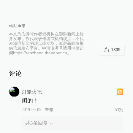
特别声明
本文为澎湃号作者或机构在澎湃新闻上传
并发布，仅代表该作者或机构观点，不代
表澎湃新闻的观点或立场，澎湃新闻仅提
供信息发布平台。申请澎湃号请用电脑访
1339
问https://renzheng.thepaper.cn。
评论
灯笼火把
闲的！
2019-09-05
∙ 未知
53赞
共
3
条回复