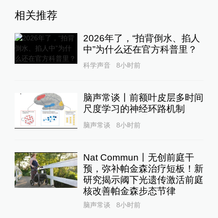
相关推荐
2026年了，“拍背倒水、掐人
中”为什么还在官方科普里？
科学声音
8小时前
脑声常谈丨前额叶皮层多时间
尺度学习的神经环路机制
脑声常谈
8小时前
Nat Commun丨无创前庭干
预，弥补帕金森治疗短板！新
研究揭示阈下光遗传激活前庭
核改善帕金森步态节律
脑声常谈
8小时前