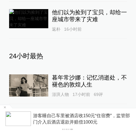
他们以为捡到了宝贝，却给一
座城市带来了灾难
返朴
16小时前
24小时最热
暮年常沙娜：记忆消逝处，不
褪色的敦煌人生
澎湃人物
17小时前
69
评
韩国“超高龄社会”切面：40℃
管部
你有权知道更多
国家灾难状态下，2400名首
下载APP
下载澎湃新闻客户端
尔老人还在巷子里收废纸