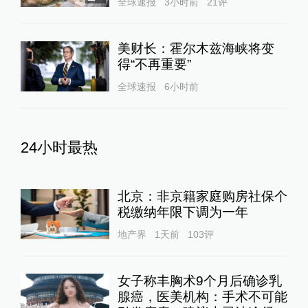
全球速报
3小时前
21
评
美财长：霍尔木兹海峡将变
得“不再重要”
全球速报
6小时前
24小时最热
北京：非京籍家庭购房社保个
税缴纳年限下调为一年
地产界
1天前
103
评
女子称丰胸术9个月后确诊乳
腺癌，医美机构：手术不可能