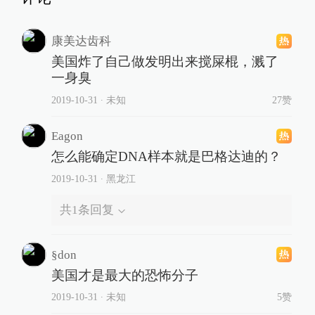
康美达齿科
美国炸了自己做发明出来搅屎棍，溅了
一身臭
2019-10-31
∙ 未知
27赞
Eagon
怎么能确定DNA样本就是巴格达迪的？
2019-10-31
∙ 黑龙江
共
1
条回复
§don
美国才是最大的恐怖分子
2019-10-31
∙ 未知
5赞