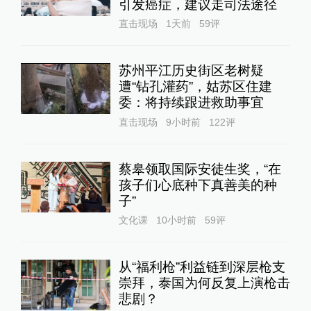
引发癌症，建议走司法途径
直击现场
1天前
59
评
苏州平江历史街区老树疑
遭“钻孔灌药”，姑苏区住建
委：将持续跟进救助事宜
直击现场
9小时前
122
评
蔡皋领取国际安徒生奖，“在
孩子们心底种下真善美的种
子”
文化课
10小时前
59
评
从“福利枪”利益链到深层枪支
崇拜，泰国为何反复上演枪击
悲剧？