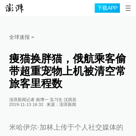
下载APP
全球速报
>
痩猫换胖猫，俄航乘客偷
带超重宠物上机被清空常
旅客里程数
澎湃新闻记者 南博一 实习生 沈雨若
2019-11-13 16:32
来源：
澎湃新闻
米哈伊尔·加林
上传于
个人社交媒体的