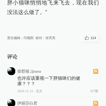
胖小猫咪悄悄地飞来飞去，现在我们
没法这么做了。”
责任编辑：
闫颂阳
校对：
张亮亮
114
评论
柴郡猫 Диана
也许应该重视一下胖猫咪们的健
康？？？
2019-11-13
∙ 北京
197赞
伊丽莎白君