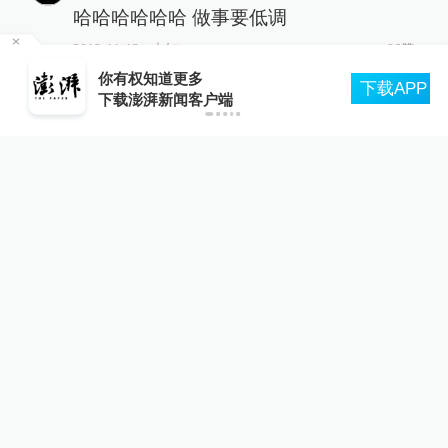
哈哈哈哈哈哈 做事要低调
2019-11-13
∙ 未知
96赞
轮
你有权知道更多
下载APP
下载澎湃新闻客户端
钂燚
瘦猫：瘦猫类卿，除却巫山非云也，这
一天的青春终究是错付了
2019-11-14
∙ 未知
6赞
展开更多评论
相关推荐
特朗普谈俄军袭击基辅：这是
大洋另一边的事，我们没掺和
00:21
World湃
1天前
更多内容
俄罗斯