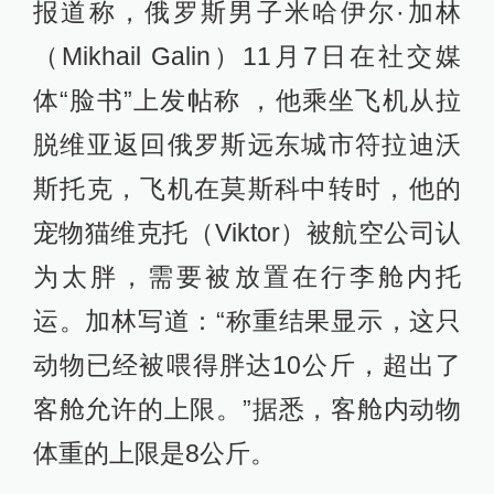
报道称，俄罗斯男子米哈伊尔·加林
（Mikhail Galin）11月7日在社交媒
体“脸书”上发帖称 ，他乘坐飞机从拉
脱维亚返回俄罗斯远东城市符拉迪沃
斯托克，飞机在莫斯科中转时，他的
宠物猫维克托（Viktor）被航空公司认
为太胖，需要被放置在行李舱内托
运。加林写道：“称重结果显示，这只
动物已经被喂得胖达10公斤，超出了
客舱允许的上限。”据悉，客舱内动物
体重的上限是8公斤。