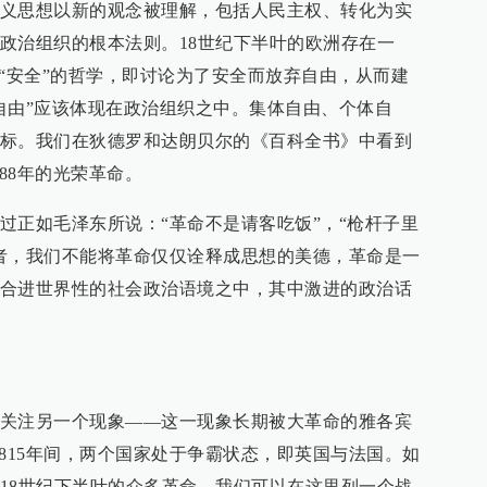
义思想以新的观念被理解，包括人民主权、转化为实
政治组织的根本法则。18世纪下半叶的欧洲存在一
奉“安全”的哲学，即讨论为了安全而放弃自由，从而建
自由”应该体现在政治组织之中。集体自由、个体自
标。我们在狄德罗和达朗贝尔的《百科全书》中看到
688年的光荣革命。
过正如毛泽东所说：“革命不是请客吃饭”，“枪杆子里
者，我们不能将革命仅仅诠释成思想的美德，革命是一
合进世界性的社会政治语境之中，其中激进的政治话
关注另一个现象——这一现象长期被大革命的雅各宾
-1815年间，两个国家处于争霸状态，即英国与法国。如
18世纪下半叶的众多革命。我们可以在这里列一个战