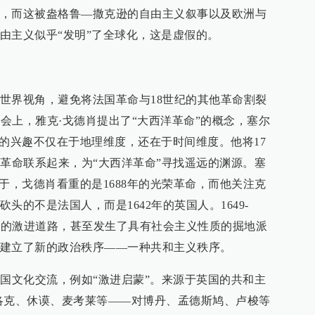
，而这被盎格鲁—撒克逊的自由主义叙事以及欧洲与
由主义似乎“发明”了全球化，这是虚假的。
世界视角，避免将法国革命与18世纪的其他革命割裂
大会上，雅克·戈德肖提出了“大西洋革命”的概念，塞尔
”的兴趣不仅在于地理维度，还在于时间维度。他将17
多革命联系起来，为“大西洋革命”寻找遥远的渊源。塞
于，戈德肖看重的是1688年的光荣革命，而他关注克
头的不是法国人，而是1642年的英国人。1649-
主义的激进道路，甚至发生了具有社会主义性质的掘地派
建立了新的政治秩序——一种共和主义秩序。
跨国文化交流，例如“激进启蒙”。来源于英国的共和主
洛克、休谟、麦考莱等——对博丹、孟德斯鸠、卢梭等