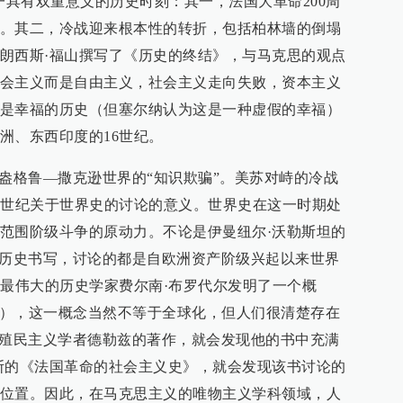
年这一具有双重意义的历史时刻：其一，法国大革命200周
。其二，冷战迎来根本性的转折，包括柏林墙的倒塌
朗西斯·福山撰写了《历史的终结》，与马克思的观点
会主义而是自由主义，社会主义走向失败，资本主义
是幸福的历史（但塞尔纳认为这是一种虚假的幸福）
洲、东西印度的16世纪。
是盎格鲁—撒克逊世界的“知识欺骗”。美苏对峙的冷战
0世纪关于世界史的讨论的意义。世界史在这一时期处
范围阶级斗争的原动力。不论是伊曼纽尔·沃勒斯坦的
的历史书写，讨论的都是自欧洲资产阶级兴起以来世界
国最伟大的历史学家费尔南·布罗代尔发明了一个概
monde），这一概念当然不等于全球化，但人们很清楚存在
国殖民主义学者德勒兹的著作，就会发现他的书中充满
斯的《法国革命的社会主义史》，就会发现该书讨论的
位置。因此，在马克思主义的唯物主义学科领域，人