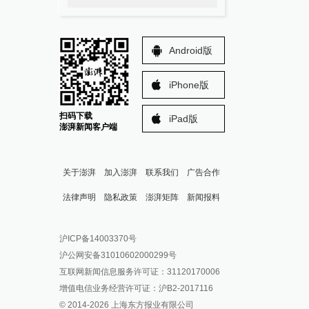
Android版
iPhone版
扫码下载
iPad版
澎湃新闻客户端
关于澎湃
加入澎湃
联系我们
广告合作
法律声明
隐私政策
澎湃矩阵
新闻报料
报料热线: 021-962866
澎湃新闻微博
沪ICP备14003370号
报料邮箱: news@thepaper.cn
澎湃新闻公众号
沪公网安备31010602000299号
澎湃新闻抖音号
互联网新闻信息服务许可证：31120170006
派生万物开放平台
增值电信业务经营许可证：沪B2-2017116
© 2014-
2026
上海东方报业有限公司
IP SHANGHAI