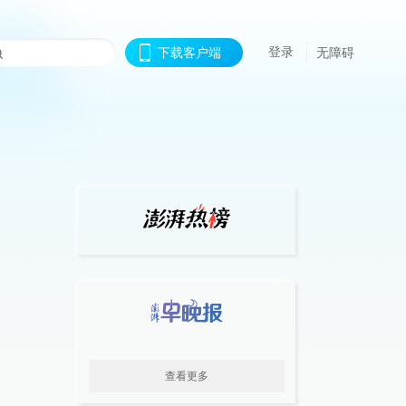
登录
下载客户端
无障碍
查看更多