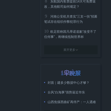
8
东航国内客票提前14天可免费退
改，其他航司如何规定？
9
河南公安机关查实“三支一扶”招募
笔试存在组织作弊犯罪行为
10
欧足联称因凡蒂诺道歉“改变不了
任何事”，将继续抵制世界杯
展开更多
封面｜建多少数据中心才够？
台风“白海豚”强势逼近华东
山西焦煤西曲矿再停产：一人遇难