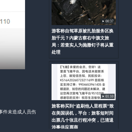
00:37
游客称自驾草原被扎胎服务区换
胎千元？内蒙古察右中旗文旅
局：若查实人为抛撒钉子将从重
处理
01:10
旅客称买到“盗刷他人里程票”致
，事件未造成人员伤
在美国误机，平台：旅客短时间
出票几十张且行程冲突，已清退
涉事供应票商