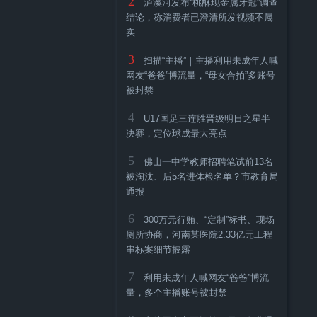
2
泸溪河发布“桃酥现金属牙冠”调查
结论，称消费者已澄清所发视频不属
实
3
扫描“主播”｜主播利用未成年人喊
网友“爸爸”博流量，“母女合拍”多账号
被封禁
4
U17国足三连胜晋级明日之星半
决赛，定位球成最大亮点
5
佛山一中学教师招聘笔试前13名
被淘汰、后5名进体检名单？市教育局
通报
6
300万元行贿、“定制”标书、现场
厕所协商，河南某医院2.33亿元工程
串标案细节披露
7
利用未成年人喊网友“爸爸”博流
量，多个主播账号被封禁