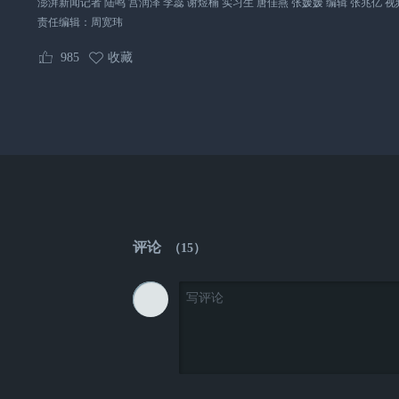
澎湃新闻记者 陆鸣 宫润泽 李蕊 谢煜楠 实习生 唐佳燕 张媛媛 编辑 张兆亿 
责任编辑：
周宽玮
985
收藏
评论
（
15
）