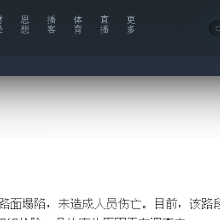
财
思
播
体
直
更
经
想
客
育
播
多