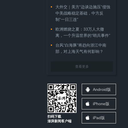
大外交｜美方“边谈边施压”侵蚀
中美战略稳定基础，中方反
制“一日三连”
欧洲燃烧之夏：33万人大撤
离，一个升温世界的“哨兵事件”
台风“白海豚”将趋向浙江中南
部，对上海天气有何影响？
查看更多
Android版
iPhone版
扫码下载
iPad版
澎湃新闻客户端