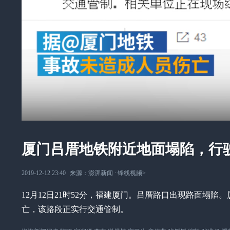
厦门吕厝地铁附近地面塌陷，行
2019-12-12 23:40
来源：
澎湃新闻
∙
锋线视频
>
12月12日21时52分，福建厦门。吕厝路口出现路面塌
亡，该路段正实行交通管制。