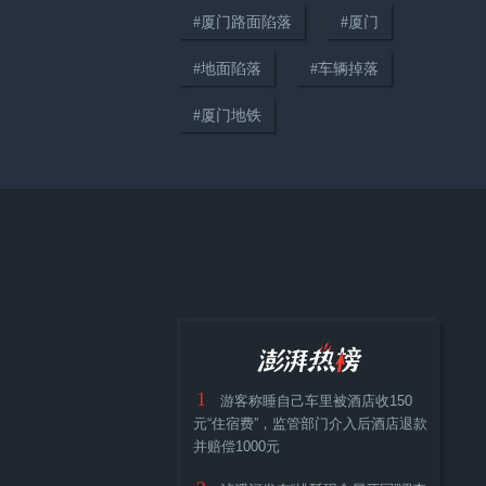
#
厦门路面陷落
#
厦门
#
地面陷落
#
车辆掉落
#
厦门地铁
01:40
沙琪玛吃出假牙异物？厂家：已
成立联合调查组，结果这两天出
01:14
1
游客称睡自己车里被酒店收150
女童额头受伤做CT时意外发现鼻
元“住宿费”，监管部门介入后酒店退款
腔藏6颗磁力珠，医生手术取出
并赔偿1000元