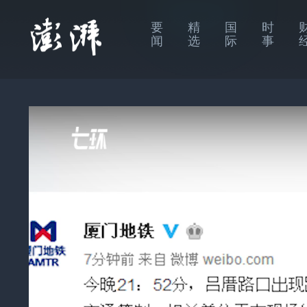
要
精
国
时
闻
选
际
事