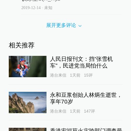
2019-12-14
∙ 未知
展开更多评论
相关推荐
人民日报刊文：挡“张雪机
车”，民进党当局怕什么
港台来信
1天前
15
评
永和豆浆创始人林炳生逝世，
享年70岁
港台来信
1天前
147
评
香港宏福苑火灾跨部门调查最