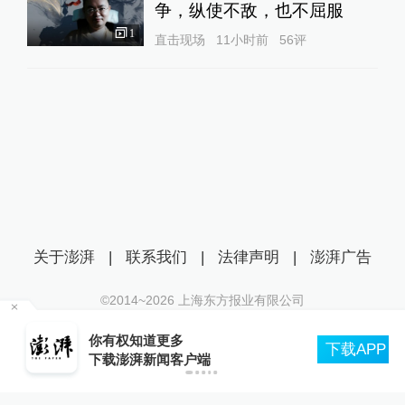
争，纵使不敌，也不屈服
1
直击现场
11小时前
56
评
关于澎湃
|
联系我们
|
法律声明
|
澎湃广告
©2014~
2026
上海东方报业有限公司
沪ICP证：沪B2-20170116 | 沪ICP备14003370号
我
你有权知道更多
互联网新闻信息服务许可证：31120170006
下载APP
下载澎湃新闻客户端
沪公网安备 31010602000299号