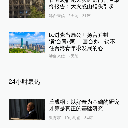
终报告：大火或由烟头引起
港台来信
2天前
21
评
民进党当局公开扬言并封
锁“台青e家”，国台办：锁不
住台湾青年求发展的心
港台来信
2天前
24小时最热
丘成桐：以好奇为基础的研究
才算是真正的基础研究
教育家
19小时前
84
评