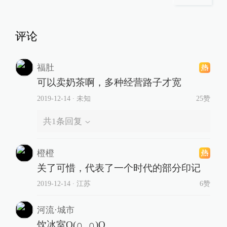
评论
福肚
可以卖奶茶啊，多种经营路子才宽
2019-12-14
∙ 未知
25赞
共
1
条回复
橙橙
关了可惜，代表了一个时代的部分印记
2019-12-14
∙ 江苏
6赞
河流·城市
饮冰室O(∩_∩)O