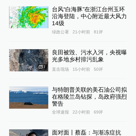
台风“白海豚”在浙江台州玉环
沿海登陆，中心附近最大风力
14级
绿政公署
21小时前
81
评
良田被毁、污水入河，央视曝
光多地乡村排污乱象
1
直击现场
15小时前
50
评
与特朗普关联的美石油公司拟
在格陵兰岛钻探，岛政府强烈
警告
全球速报
22小时前
69
评
面对面丨蔡磊：与渐冻症抗