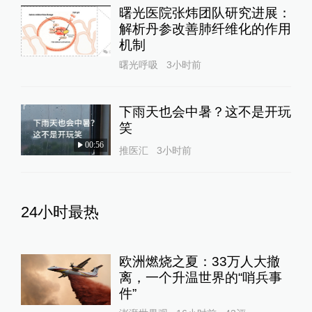
曙光医院张炜团队研究进展：
解析丹参改善肺纤维化的作用
机制
曙光呼吸
3小时前
下雨天也会中暑？这不是开玩
笑
00:56
推医汇
3小时前
24小时最热
欧洲燃烧之夏：33万人大撤
离，一个升温世界的“哨兵事
件”