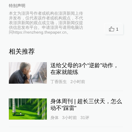
特别声明
本文为澎湃号作者或机构在澎湃新闻上传
并发布，仅代表该作者或机构观点，不代
表澎湃新闻的观点或立场，澎湃新闻仅提
供信息发布平台。申请澎湃号请用电脑访
1
问https://renzheng.thepaper.cn。
相关推荐
送给父母的3个“逆龄”动作，
在家就能练
丁香医生
2小时前
身体周刊 | 超长三伏天，怎么
动不“踩雷”
身体
3小时前
31
评