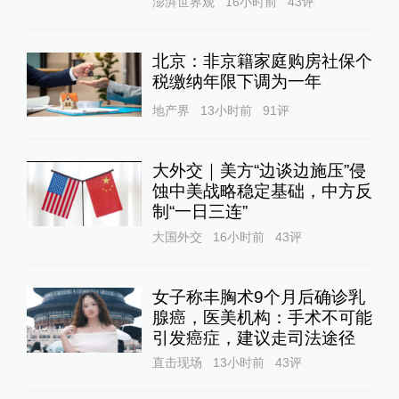
澎湃世界观
16小时前
43
评
北京：非京籍家庭购房社保个
税缴纳年限下调为一年
地产界
13小时前
91
评
大外交｜美方“边谈边施压”侵
蚀中美战略稳定基础，中方反
制“一日三连”
大国外交
16小时前
43
评
女子称丰胸术9个月后确诊乳
腺癌，医美机构：手术不可能
引发癌症，建议走司法途径
直击现场
13小时前
43
评