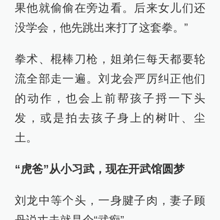
果他就偷偷在旁边看。后来女儿们还
没学会，他先跳出来打了这套拳。”
拳术、棍棒刀枪，姐弟仨每天都要轮
流全部走一遍。刘龙会严厉纠正他们
的动作，也会上前帮孩子捋一下头
发，或是拍去孩子身上的树叶、尘
土。
“虎爸”从小习武，现在开武馆圆梦
刘龙中等个头，一身腱子肉，妻子顾
丹说丈夫就是个“武痴”。