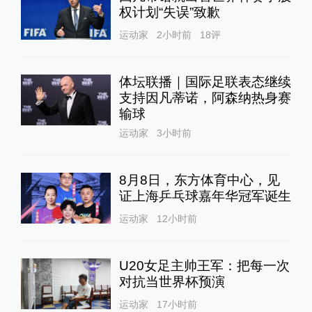
权计划“失误”致歉
运动家
2小时前
18
评
体坛联播｜国际足联表态继续
支持因凡蒂诺，阿森纳热身赛
输球
运动家
3小时前
8月8日，东方体育中心，见
证上海乒乓球嘉年华冠军诞生
运动家
12小时前
U20女足主帅王军：把每一次
对抗当世界杯预演
运动家
17小时前