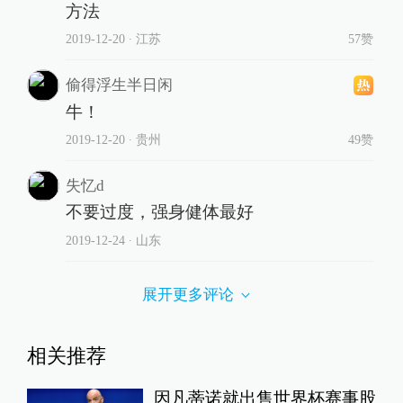
方法
2019-12-20
∙ 江苏
57赞
偷得浮生半日闲
牛！
2019-12-20
∙ 贵州
49赞
失忆d
不要过度，强身健体最好
2019-12-24
∙ 山东
展开更多评论
相关推荐
因凡蒂诺就出售世界杯赛事股