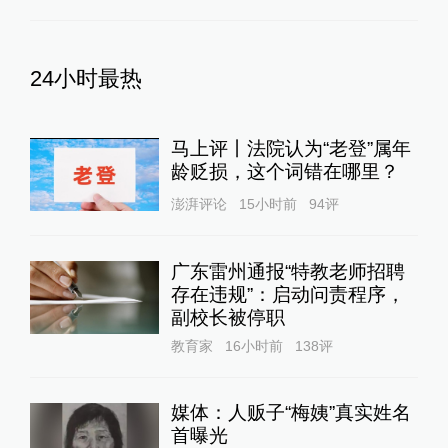
24小时最热
马上评丨法院认为“老登”属年
龄贬损，这个词错在哪里？
澎湃评论
15小时前
94
评
广东雷州通报“特教老师招聘
存在违规”：启动问责程序，
副校长被停职
教育家
16小时前
138
评
媒体：人贩子“梅姨”真实姓名
首曝光