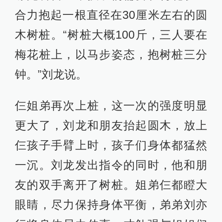
合力抱起一根直径在30厘米左右的圆
木树桩。“树桩大概100斤，三人要在
梅花桩上，以马步姿态，抱树桩三分
钟。”刘龙说。
仨姐弟再次上桩，这一次的强度明显
更大了，刘龙和朋友抬起圆木，放上
仨孩子手臂上时，孩子们身体都猛然
一沉。刘龙发出指令的同时，他和朋
友的双手离开了树桩。姐弟仨都瞪大
眼睛，尽力保持身体平衡，弟弟刘亦