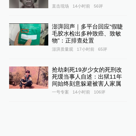
直击现场
14小时前
56
评
澎湃回声｜多平台回应“假睫
毛胶水检出多种致癌、致敏
物”：正排查处置
澎湃质量观
17小时前
65
评
抢劫刺死19岁少女的死刑改
死缓当事人自述：出狱11年
间始终刻意躲避被害人家属
一号专案
14小时前
106
评