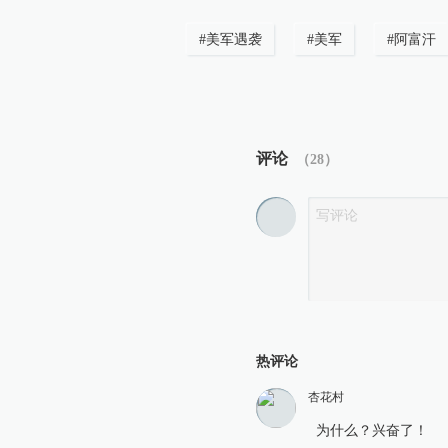
#
美军遇袭
#
美军
#
阿富汗
评论
（
28
）
热评论
杏花村
为什么？兴奋了！