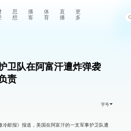
财
思
播
体
直
更
经
想
客
育
播
多
护卫队在阿富汗遭炸弹袭
负责
字号
路撒冷邮报》报道，美国在阿富汗的一支军事护卫队遭