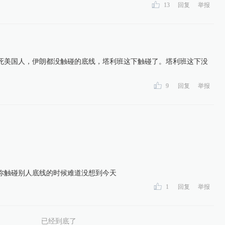
13
回复
举报
死美国人，伊朗都没触碰的底线，塔利班这下触碰了。塔利班这下没
9
回复
举报
你触碰别人底线的时候难道没想到今天
1
回复
举报
已经到底了