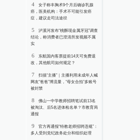
4
女子称丰胸术9个月后确诊乳腺
癌，医美机构：手术不可能引发癌
症，建议走司法途径
5
泸溪河发布“桃酥现金属牙冠”调查
结论，称消费者已澄清所发视频不属
实
6
东航国内客票提前14天可免费退
改，其他航司如何规定？
7
扫描“主播”｜主播利用未成年人喊
网友“爸爸”博流量，“母女合拍”多账号
被封禁
8
佛山一中学教师招聘笔试前13名
被淘汰、后5名进体检名单？市教育局
通报
9
官方再通报“特教老师招聘违规”：
多人受到党纪政务处分和组织处理