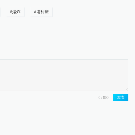
#
爆炸
#
塔利班
发表