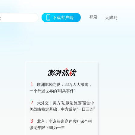
登录
下载客户端
无障碍
1
欧洲燃烧之夏：33万人大撤离，
一个升温世界的“哨兵事件”
2
大外交｜美方“边谈边施压”侵蚀中
美战略稳定基础，中方反制“一日三连”
3
北京：非京籍家庭购房社保个税
缴纳年限下调为一年