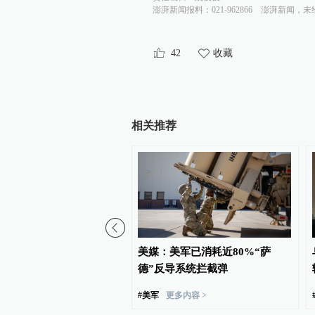
澎湃新闻报料：021-962866
澎湃新闻，未
42
收藏
相关推荐
亚新任总统德拉埃斯普列
美媒：美军已消耗近80%“萨
就职
德”反导系统拦截弹
#
美军
更多内容 >