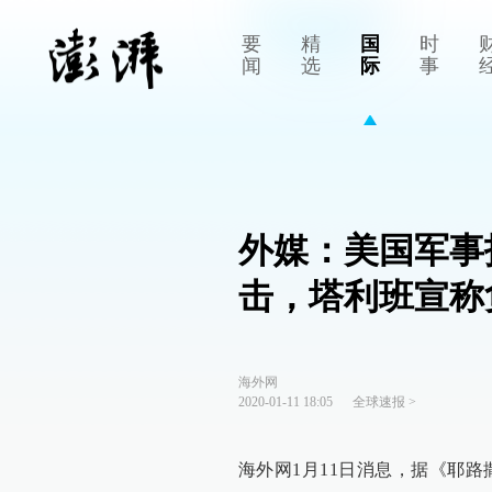
要
精
国
时
闻
选
际
事
外媒：美国军事
击，塔利班宣称
海外网
2020-01-11 18:05
全球速报
>
海外网1月11日消息，据《耶