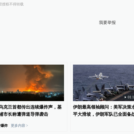
经授权不得转载
我要举报
01:
乌克兰首都传出连续爆炸声，基
伊朗最高领袖顾问：美军决策
辅市长称遭弹道导弹袭击
平大滑坡，伊朗军队已全面备
#
爆炸
更多内容 >