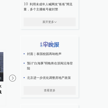
10
利用未成年人喊网友“爸爸”博流
量，多个主播账号被封禁
展开更多
封面｜泰国校园再响枪声
预计“白海豚”明晚将在浙闽沿海登
陆
北京进一步优化调整房地产政策
11
水
枪击案后泰国政府拟推更严格枪
哥伦比亚新任总统德拉
查看更多
战
支管控方案
亚宣誓就职