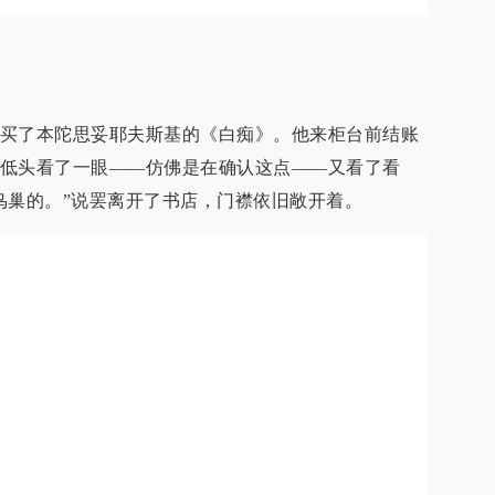
买了本陀思妥耶夫斯基的《白痴》。他来柜台前结账
低头看了一眼——仿佛是在确认这点——又看了看
鸟巢的。”说罢离开了书店，门襟依旧敞开着。