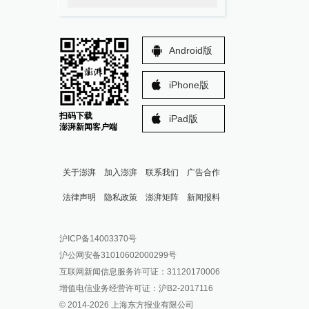
Android版
iPhone版
扫码下载
iPad版
澎湃新闻客户端
关于澎湃
加入澎湃
联系我们
广告合作
法律声明
隐私政策
澎湃矩阵
新闻报料
报料热线: 021-962866
澎湃新闻微博
沪ICP备14003370号
报料邮箱: news@thepaper.cn
澎湃新闻公众号
沪公网安备31010602000299号
澎湃新闻抖音号
互联网新闻信息服务许可证：31120170006
派生万物开放平台
增值电信业务经营许可证：沪B2-2017116
© 2014-
2026
上海东方报业有限公司
IP SHANGHAI