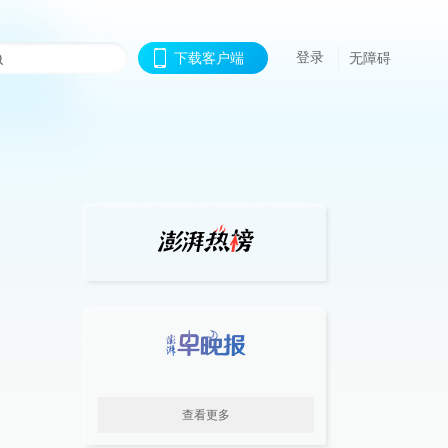
登录
下载客户端
无障碍
查看更多