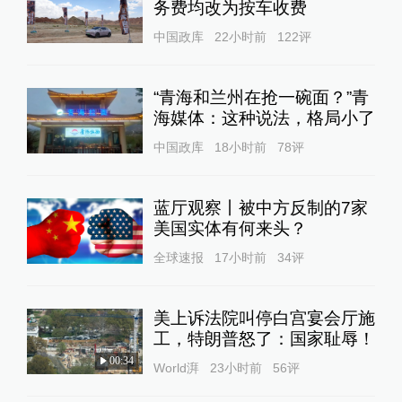
务费均改为按车收费
中国政库
22小时前
122
评
“青海和兰州在抢一碗面？”青
海媒体：这种说法，格局小了
中国政库
18小时前
78
评
蓝厅观察丨被中方反制的7家
美国实体有何来头？
全球速报
17小时前
34
评
美上诉法院叫停白宫宴会厅施
工，特朗普怒了：国家耻辱！
00:34
World湃
23小时前
56
评