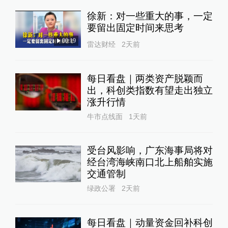
徐新：对一些重大的事，一定
要留出固定时间来思考
00:19
雷达财经
2天前
每日看盘｜两类资产脱颖而
出，科创类指数有望走出独立
涨升行情
牛市点线面
1天前
受台风影响，广东海事局将对
经台湾海峡南口北上船舶实施
交通管制
绿政公署
2天前
每日看盘｜动量资金回补科创