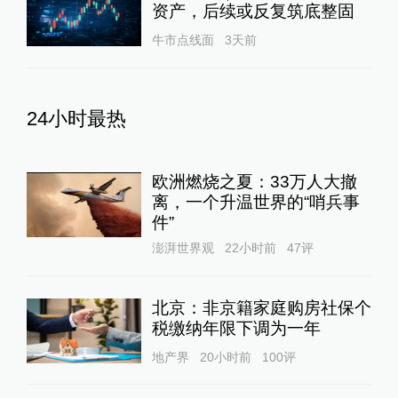
资产，后续或反复筑底整固
牛市点线面
3天前
24小时最热
欧洲燃烧之夏：33万人大撤
离，一个升温世界的“哨兵事
件”
澎湃世界观
22小时前
47
评
北京：非京籍家庭购房社保个
税缴纳年限下调为一年
地产界
20小时前
100
评