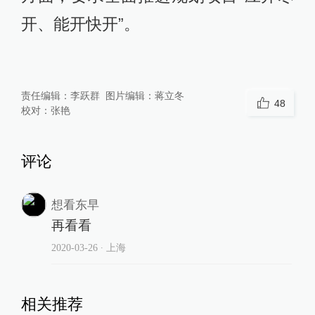
开、能开快开”。
责任编辑：
李跃群
图片编辑：
蒋立冬
48
校对：
张艳
评论
想看东早
再看看
2020-03-26
∙ 上海
相关推荐