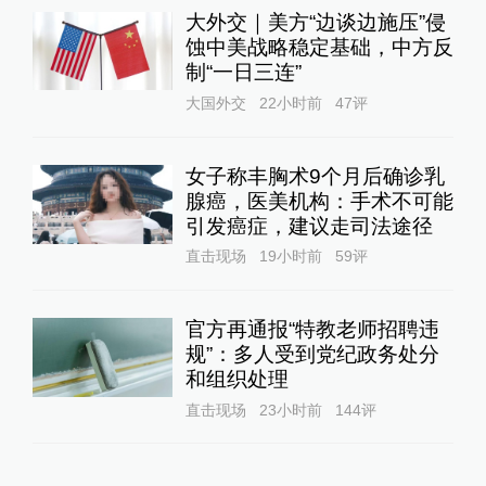
大外交｜美方“边谈边施压”侵
蚀中美战略稳定基础，中方反
制“一日三连”
大国外交
22小时前
47
评
女子称丰胸术9个月后确诊乳
腺癌，医美机构：手术不可能
引发癌症，建议走司法途径
直击现场
19小时前
59
评
官方再通报“特教老师招聘违
规”：多人受到党纪政务处分
和组织处理
直击现场
23小时前
144
评