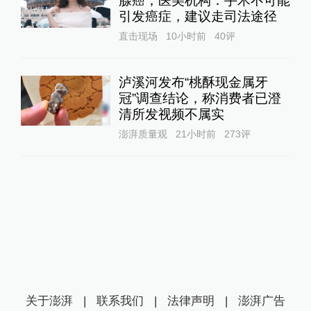
腺癌，医美机构：手术不可能
引发癌症，建议走司法途径
直击现场
10小时前
40
评
泸溪河发布“桃酥现金属牙
冠”调查结论，称消费者已澄
清所发视频不属实
澎湃质量观
21小时前
273
评
关于澎湃
|
联系我们
|
法律声明
|
澎湃广告