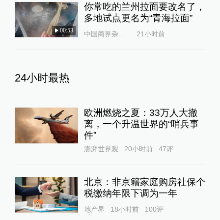
你常吃的兰州拉面要改名了，
多地试点更名为“青海拉面”
00:53
中国商界杂志社
21小时前
24小时最热
欧洲燃烧之夏：33万人大撤
离，一个升温世界的“哨兵事
件”
澎湃世界观
20小时前
47
评
北京：非京籍家庭购房社保个
税缴纳年限下调为一年
地产界
18小时前
100
评