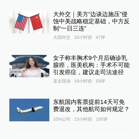
大外交｜美方“边谈边施压”侵
蚀中美战略稳定基础，中方反
制“一日三连”
大国外交
20小时前
47
评
女子称丰胸术9个月后确诊乳
腺癌，医美机构：手术不可能
引发癌症，建议走司法途径
直击现场
18小时前
59
评
东航国内客票提前14天可免
费退改，其他航司如何规定？
10%公司
23小时前
100
评