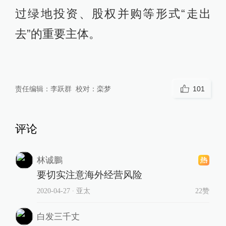
过绿地投资、股权并购等形式“走出
去”的重要主体。
责任编辑：
李跃群
校对：
栾梦
101
评论
林诚鵬
要切实注意海外经营风险
2020-04-27
∙ 亚太
22赞
白发三千丈