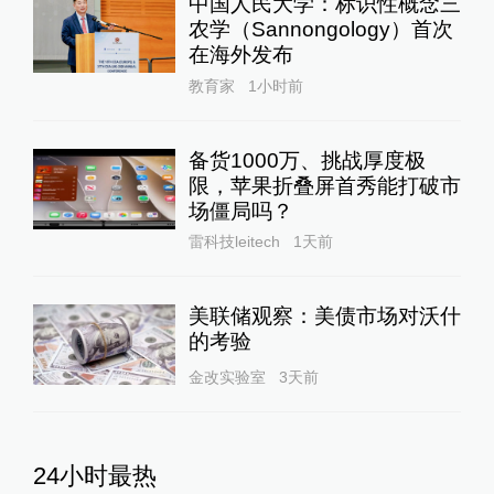
中国人民大学：标识性概念三
农学（Sannongology）首次
在海外发布
教育家
1小时前
备货1000万、挑战厚度极
限，苹果折叠屏首秀能打破市
场僵局吗？
雷科技leitech
1天前
美联储观察：美债市场对沃什
的考验
金改实验室
3天前
24小时最热