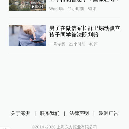
00:34
World湃
21小时前
53
评
男子在微信家长群里煽动孤立
孩子同学被法院判赔
一号专案
22小时前
40
评
关于澎湃
|
联系我们
|
法律声明
|
澎湃广告
©2014~
2026
上海东方报业有限公司