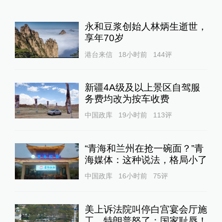
永和豆浆创始人林炳生逝世，
享年70岁
港台来信
18小时前
144
评
新疆4A级及以上景区自驾服
务费均改为按车收费
中国政库
19小时前
113
评
“青海和兰州在抢一碗面？”青
海媒体：这种说法，格局小了
中国政库
16小时前
75
评
美上诉法院叫停白宫宴会厅施
工，特朗普怒了：国家耻辱！