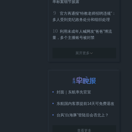
串标案细节披露
9
官方再通报“特教老师招聘违规”：
多人受到党纪政务处分和组织处理
10
利用未成年人喊网友“爸爸”博流
量，多个主播账号被封禁
展开更多
封面｜东航率先官宣
东航国内客票提前14天可免费退改
台风“白海豚”登陆后会否北上？
查看更多