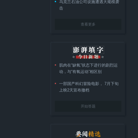
乌克兰石油公司设施遭遇大规模袭
击
查看更多
肌肉在“缺氧”状态下进行的剧烈运
动，与“有氧运动”相区别
一部国产科幻冒险电影， 7月下旬
上映2天宣布撤档
开始答题