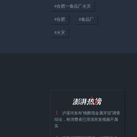
#
合肥一食品厂火灾
#
合肥
#
食品厂
#
火灾
“抗生素牛蛙”后续：多地开展牛
蛙食品安全检查或专项行动
1
泸溪河发布“桃酥现金属牙冠”调查
结论，称消费者已澄清所发视频不属
实