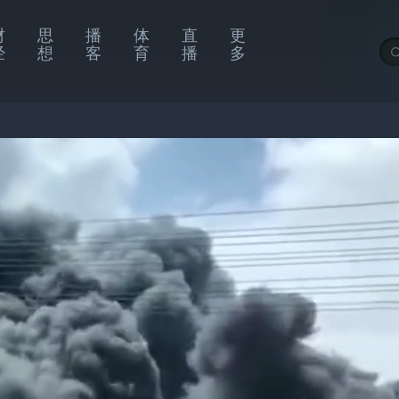
财
思
播
体
直
更
经
想
客
育
播
多