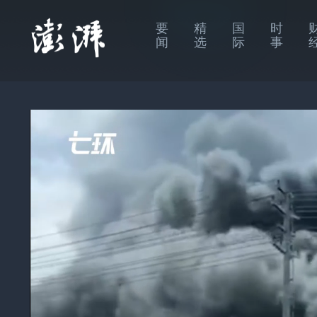
要
精
国
时
闻
选
际
事