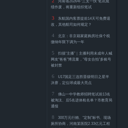
2
河南省2026年“三支一扶”笔试成
绩作废，将重新组织笔试
3
东航国内客票提前14天可免费退
改，其他航司如何规定？
4
北京：非京籍家庭购房社保个税
缴纳年限下调为一年
5
扫描“主播”｜主播利用未成年人喊
网友“爸爸”博流量，“母女合拍”多账号
被封禁
6
U17国足三连胜晋级明日之星半
决赛，定位球成最大亮点
7
佛山一中学教师招聘笔试前13名
被淘汰、后5名进体检名单？市教育局
通报
8
300万元行贿、“定制”标书、现场
厕所协商，河南某医院2.33亿元工程