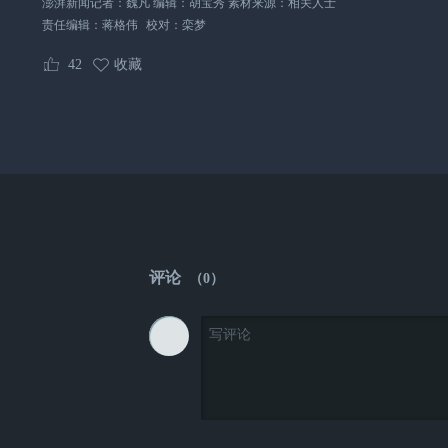
澎湃新闻记者：魏凡 编辑：胡宝秀 素材来源：相关人士
责任编辑：
蒋格伟
校对：
栾梦
42
收藏
评论
（
0
）