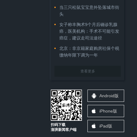
当三只松鼠宝宝意外坠落城市街
头
女子称丰胸术9个月后确诊乳腺
癌，医美机构：手术不可能引发
癌症，建议走司法途径
北京：非京籍家庭购房社保个税
缴纳年限下调为一年
查看更多
Android版
iPhone版
扫码下载
iPad版
澎湃新闻客户端