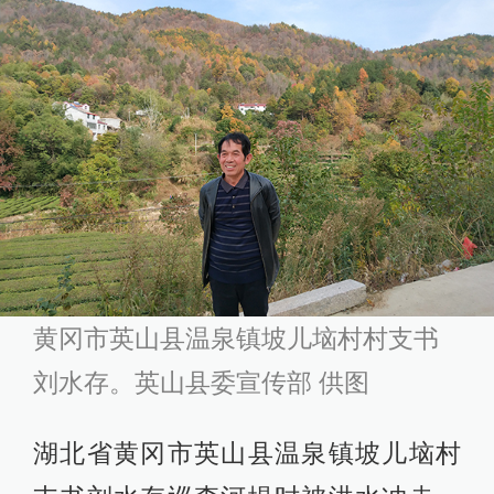
黄冈市英山县温泉镇坡儿垴村村支书
刘水存。英山县委宣传部 供图
湖北省黄冈市英山县温泉镇坡儿垴村