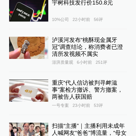
宇树科技发行价150.8元
10%公司
22小时前
56
评
泸溪河发布“桃酥现金属牙
冠”调查结论，称消费者已澄
清所发视频不属实
澎湃质量观
6小时前
251
评
重庆“代人信访被判寻衅滋
事”案检方撤诉、警方撤案，
两被告人获国赔
一号专案
23小时前
53
评
扫描“主播”｜主播利用未成年
人喊网友“爸爸”博流量，“母女