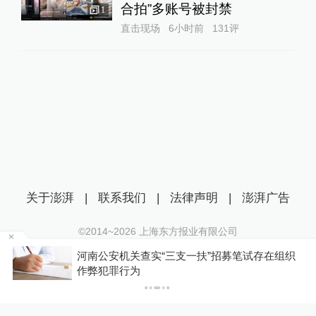
合拍”多账号被封禁
1
直击现场
6小时前
131
评
关于澎湃
|
联系我们
|
法律声明
|
澎湃广告
©2014~
2026
上海东方报业有限公司
沪ICP证：沪B2-20170116 | 沪ICP备14003370号
组织
德国沙盘推演“对华贸易战”：寻找中国“软肋”就能
互联网新闻信息服务许可证：31120170006
解决德国困境吗？
沪公网安备 31010602000299号