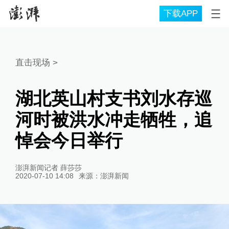
下载APP
直击现场
>
湖北英山村支书刘水存巡
河时被洪水冲走牺牲，追
悼会今日举行
澎湃新闻记者 薛莎莎
2020-07-10 14:08
来源：
澎湃新闻