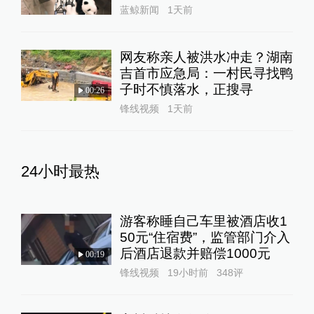
蓝鲸新闻
1天前
网友称亲人被洪水冲走？湖南
吉首市应急局：一村民寻找鸭
子时不慎落水，正搜寻
00:26
锋线视频
1天前
24小时最热
游客称睡自己车里被酒店收1
50元“住宿费”，监管部门介入
后酒店退款并赔偿1000元
00:19
锋线视频
19小时前
348
评