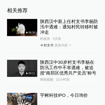
相关推荐
陕西汉中新上任村支书李杨防
汛中遇难：通知村民转移时被
冲走
00:30
时政湃
3天前
更多内容
村支书
陕西汉中30岁村支书李杨在
防汛工作中不幸遇难，被追
授“南郑区优秀共产党员”称号
00:12
锋线视频
21小时前
宇树科技IPO，今日询价