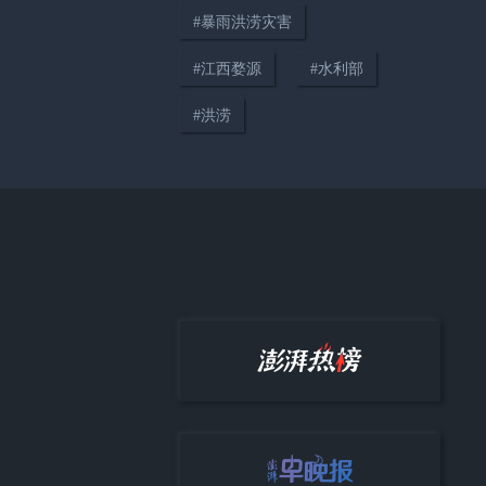
#
暴雨洪涝灾害
02:14
#
江西婺源
#
水利部
历史上的今天｜2008年8月8日，
#
洪涝
北京奥运会开幕