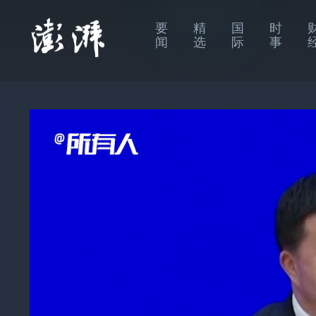
要
精
国
时
闻
选
际
事