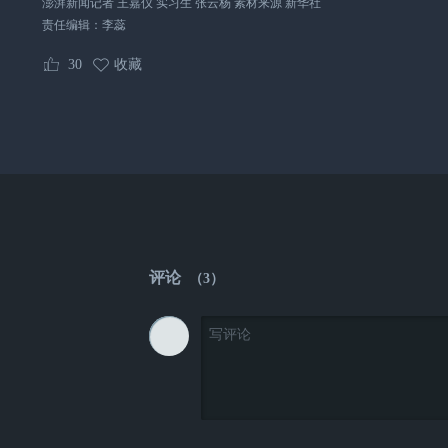
澎湃新闻记者 王嘉仪 实习生 张云杨 素材来源 新华社
责任编辑：
李蕊
30
收藏
评论
（
3
）