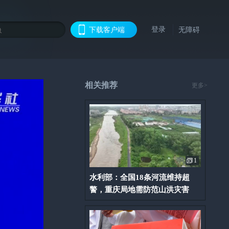
登录
下载客户端
无障碍
相关推荐
更多>
1
水利部：全国18条河流维持超
警，重庆局地需防范山洪灾害