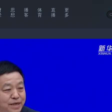
财
思
播
体
直
更
经
想
客
育
播
多