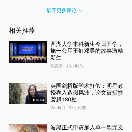
展开更多评论
相关推荐
西湖大学本科新生今日开学，
施一公用王虹邓昱的故事激励
新生
教育家
15小时前
英国剑桥版学术打假：明星教
授卷入造假风波，论文被指抄
袭超180处
02:04
World湃
23小时前
波黑正式申请加入单一欧元支