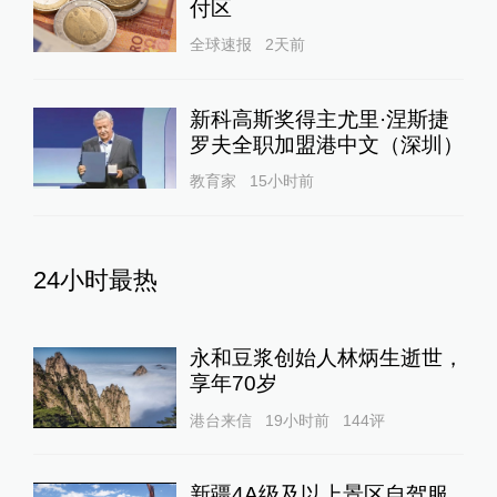
付区
全球速报
2天前
新科高斯奖得主尤里·涅斯捷
罗夫全职加盟港中文（深圳）
教育家
15小时前
24小时最热
永和豆浆创始人林炳生逝世，
享年70岁
港台来信
19小时前
144
评
新疆4A级及以上景区自驾服