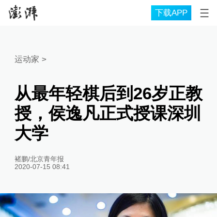
下载APP
运动家
>
从最年轻棋后到26岁正教
授，侯逸凡正式授课深圳
大学
褚鹏/北京青年报
2020-07-15 08:41