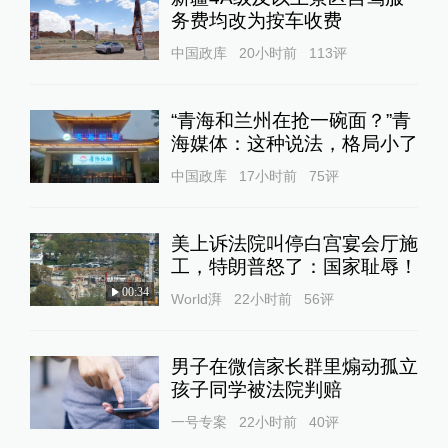
务费均改为按车收费
中国政库
20小时前
113
评
“青海和兰州在抢一碗面？”青
海媒体：这种说法，格局小了
中国政库
17小时前
75
评
美上诉法院叫停白宫宴会厅施
工，特朗普怒了：国家耻辱！
00:34
World湃
22小时前
56
评
男子在微信家长群里煽动孤立
孩子同学被法院判赔
一号专案
22小时前
40
评