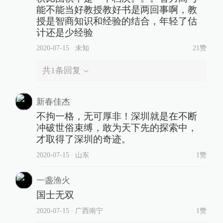
能不能当好教授教好书是两回事啊，教
授是智商知识和经验的结合，年轻了估
计还是少经验
2020-07-15
∙ 未知
21赞
共
1
条回复
新春佳杰
不拘一格，无可厚非！深圳就是在不断
冲破世俗束缚，敢为天下先的探索中，
才取得了深圳的奇迹。
2020-07-15
∙ 山东
1赞
一盏渔火
国士无双
2020-07-15
∙ 广西南宁
1赞